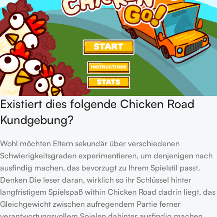
Existiert dies folgende Chicken Road
Kundgebung?
Wohl möchten Eltern sekundär über verschiedenen
Schwierigkeitsgraden experimentieren, um denjenigen nach
ausfindig machen, das bevorzugt zu Ihrem Spielstil passt.
Denken Die leser daran, wirklich so ihr Schlüssel hinter
langfristigem Spielspaß within Chicken Road dadrin liegt, das
Gleichgewicht zwischen aufregendem Partie ferner
verantwortungsvollem Spielen dahinter ausfindig machen.