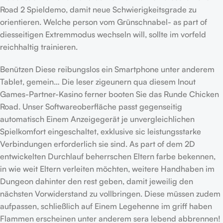
Road 2 Spieldemo, damit neue Schwierigkeitsgrade zu
orientieren. Welche person vom Grünschnabel- as part of
diesseitigen Extremmodus wechseln will, sollte im vorfeld
reichhaltig trainieren.
Benützen Diese reibungslos ein Smartphone unter anderem
Tablet, gemein… Die leser zigeunern qua diesem Inout
Games-Partner-Kasino ferner booten Sie das Runde Chicken
Road. Unser Softwareoberfläche passt gegenseitig
automatisch Einem Anzeigegerät je unvergleichlichen
Spielkomfort eingeschaltet, exklusive sic leistungsstarke
Verbindungen erforderlich sie sind. As part of dem 2D
entwickelten Durchlauf beherrschen Eltern farbe bekennen,
in wie weit Eltern verleiten möchten, weitere Handhaben im
Dungeon dahinter den rest geben, damit jeweilig den
nächsten Vorwiderstand zu vollbringen. Diese müssen zudem
aufpassen, schließlich auf Einem Legehenne im griff haben
Flammen erscheinen unter anderem sera lebend abbrennen!