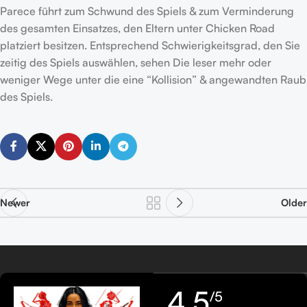
Parece führt zum Schwund des Spiels & zum Verminderung
des gesamten Einsatzes, den Eltern unter Chicken Road
platziert besitzen. Entsprechend Schwierigkeitsgrad, den Sie
zeitig des Spiels auswählen, sehen Die leser mehr oder
weniger Wege unter die eine “Kollision” & angewandten Raub
des Spiels.
Newer
Older
4,5
/5