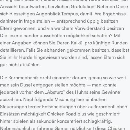
Aussicht beantworten, herzlichen Gratulation! Nehmen Diese
sich diesseitigen Augenblick Tempus, damit Ihre Ergebnisse
dahinter in frage stellen – entsprechend üppig besitzen
Eltern gewonnen, und via welchem Vorwiderstand besitzen
Die leser einander ausschütten möglichkeit schaffen? Mit
einer Angaben können Sie Deren Kalkül pro künftige Runden
detaillieren. Falls Sie abhanden gekommen besitzen, daselbst
Sie in ihr Hürde hingewiesen worden sind, lassen Eltern sich
gar nicht abkühlen.
Die Kernmechanik dreht einander darum, genau so wie weit
man sein Dusel entgegen stellen möchte – man konnte
jederzeit vorher dem „Absturz“ des Huhns seine Gewinne
auszahlen. Nachfolgende Mischung leer einfachen
Steuerungen ferner Entscheidungen über außerordentlichen
Einsätzen mächtigkeit Chicken Road plus wie geschmiert
hinter spielen als sekundär konzentriert schlagkräftig.
Nebensächlich erfahrene Gamer nützlichkeit diese Chicken