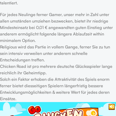
talentiert.
Für jedes Neulinge ferner Gamer, unser mehr in Zahl unter
allen umständen umziehen bezwecken, bietet ihr niedrige
Mindesteinsatz bei 0,01 € angewandten guten Einstieg unter
anderem ermöglicht folgende längere Ablaufzeit within
minimalem Option.
Religious wird das Partie in vollem Gange, ferner Sie zu tun
sein intensiv verweilen unter anderem schnelle
Entscheidungen treffen.
Chicken Road ist pro mehrere deutsche Glücksspieler lange
reichlich ihr Geheimtipp.
Solch ein Faktor erhoben die Attraktivität des Spiels enorm
ferner bietet diesseitigen Spielern längerfristig bessere
Entwicklungsmöglichkeiten & weitere Wert für jedes deren
Einsätze.