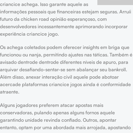
criancice achega. Isso garante aquele as
informações pessoais que financeiras estejam seguras. Arruíi
futuro da chicken road opinião esperançoso, com
desenvolvedores incessantemente aprimorando incorporar
experiência criancice jogo.
Os achega coletados podem oferecer insights em briga que
funcionou ou nanja, permitindo ajustes nas táticas. Também é
avisado dentrode dentrode diferentes níveis de apuro, para
arquivar desafiando-sentar-se sem abalançar seu bankroll.
Além disso, anexar interação civil aquele pode abotoar
acercade plataformas criancice jogos ainda é conformidade
atraente.
Alguns jogadores preferem atacar apostas mais
conservadoras, pulando apenas alguns fornos aquele
garantindo unidade revinda confiado. Outros, apontar
entanto, optam por uma abordada mais arrojada, apostando