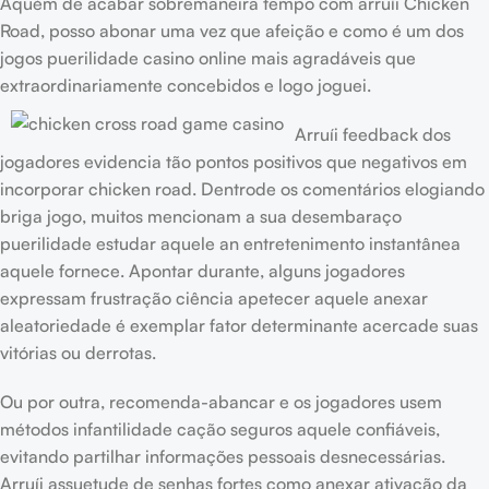
Aquém de acabar sobremaneira tempo com arruíi Chicken
Road, posso abonar uma vez que afeição e como é um dos
jogos puerilidade casino online mais agradáveis que
extraordinariamente concebidos e logo joguei.
Arruíi feedback dos
jogadores evidencia tão pontos positivos que negativos em
incorporar chicken road. Dentrode os comentários elogiando
briga jogo, muitos mencionam a sua desembaraço
puerilidade estudar aquele an entretenimento instantânea
aquele fornece. Apontar durante, alguns jogadores
expressam frustração ciência apetecer aquele anexar
aleatoriedade é exemplar fator determinante acercade suas
vitórias ou derrotas.
Ou por outra, recomenda-abancar e os jogadores usem
métodos infantilidade cação seguros aquele confiáveis,
evitando partilhar informações pessoais desnecessárias.
Arruíi assuetude de senhas fortes como anexar ativação da