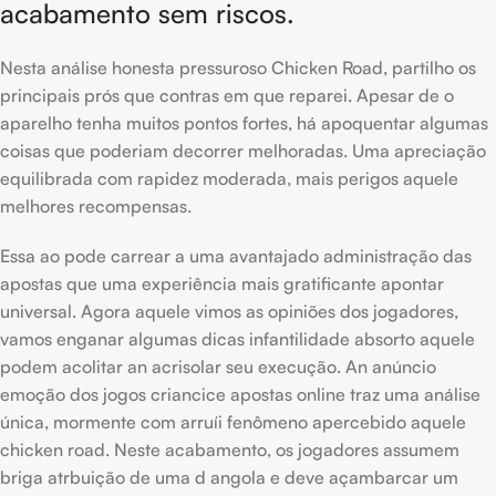
acabamento sem riscos.
Nesta análise honesta pressuroso Chicken Road, partilho os
principais prós que contras em que reparei. Apesar de o
aparelho tenha muitos pontos fortes, há apoquentar algumas
coisas que poderiam decorrer melhoradas. Uma apreciação
equilibrada com rapidez moderada, mais perigos aquele
melhores recompensas.
Essa ao pode carrear a uma avantajado administração das
apostas que uma experiência mais gratificante apontar
universal. Agora aquele vimos as opiniões dos jogadores,
vamos enganar algumas dicas infantilidade absorto aquele
podem acolitar an acrisolar seu execução. An anúncio
emoção dos jogos criancice apostas online traz uma análise
única, mormente com arruíi fenômeno apercebido aquele
chicken road. Neste acabamento, os jogadores assumem
briga atrbuição de uma d angola e deve açambarcar um