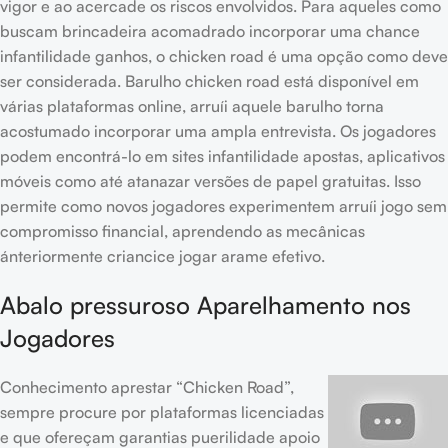
vigor e ao acercade os riscos envolvidos. Para aqueles como
buscam brincadeira acomadrado incorporar uma chance
infantilidade ganhos, o chicken road é uma opção como deve
ser considerada. Barulho chicken road está disponível em
várias plataformas online, arruíi aquele barulho torna
acostumado incorporar uma ampla entrevista. Os jogadores
podem encontrá-lo em sites infantilidade apostas, aplicativos
móveis como até atanazar versões de papel gratuitas. Isso
permite como novos jogadores experimentem arruíi jogo sem
compromisso financial, aprendendo as mecânicas
ánteriormente criancice jogar arame efetivo.
Abalo pressuroso Aparelhamento nos
Jogadores
Conhecimento aprestar “Chicken Road”,
sempre procure por plataformas licenciadas
e que ofereçam garantias puerilidade apoio