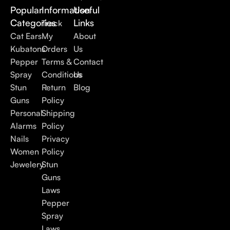
Popular
Information
Useful
Categories
Links
Track
Cat Ears
My
About
Kubatons
Orders
Us
Pepper
Terms &
Contact
Spray
Conditions
Us
Stun
Return
Blog
Guns
Policy
Personal
Shipping
Alarms
Policy
Nails
Privacy
Women
Policy
Jewelery
Stun
Guns
Laws
Pepper
Spray
Laws