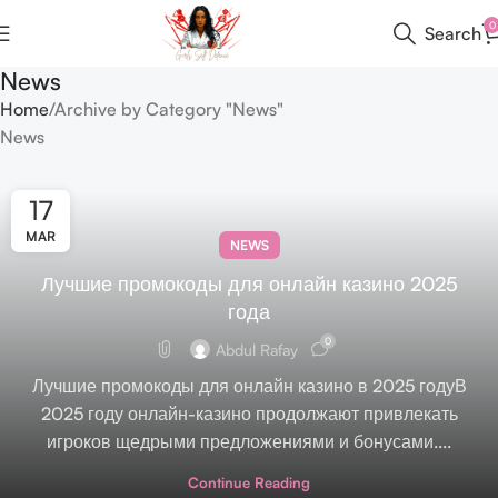
0
Search
News
Home
Archive by Category "News"
News
17
MAR
NEWS
Лучшие промокоды для онлайн казино 2025
года
0
Abdul Rafay
Лучшие промокоды для онлайн казино в 2025 годуВ
2025 году онлайн-казино продолжают привлекать
игроков щедрыми предложениями и бонусами....
Continue Reading