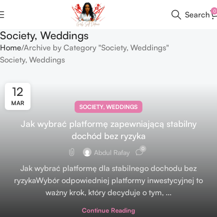
0
Search
Society, Weddings
Home
Archive by Category "Society, Weddings"
Society, Weddings
12
MAR
SOCIETY, WEDDINGS
Jak wybrać platformę zapewniającą stabilny
dochód bez ryzyka
0
Abdul Rafay
Jak wybrać platformę dla stabilnego dochodu bez
ryzykaWybór odpowiedniej platformy inwestycyjnej to
ważny krok, który decyduje o tym, ...
Continue Reading