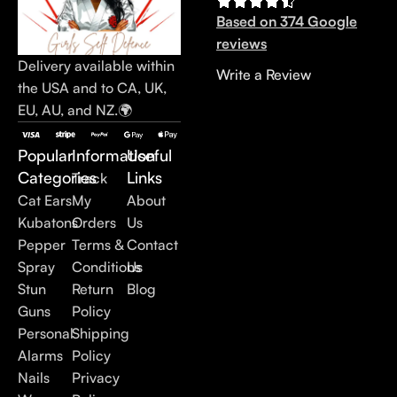
Based on 374 Google
reviews
Delivery available within
Write a Review
the USA and to CA, UK,
EU, AU, and NZ.🌍
Popular
Information
Useful
Categories
Links
Track
Cat Ears
My
About
Kubatons
Orders
Us
Pepper
Terms &
Contact
Spray
Conditions
Us
Stun
Return
Blog
Guns
Policy
Personal
Shipping
Alarms
Policy
Nails
Privacy