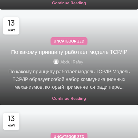
Continue Reading
13
MAY
UNCATEGORIZED
По какому принципу работает модель TCP/IP
Abdul Rafay
По какому принципу работает модель TCP/IP Модель
TCP/IP образует собой набор коммуникационных
механизмов, который применяется ради пере...
Continue Reading
13
MAY
UNCATEGORIZED