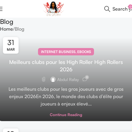
0
Search
Blog
Home
Blog
31
MAR
INTERNET BUSINESS, EBOOKS
Meilleurs clubs pour les High Roller High Rollers
2026
0
Abdul Rafay
Les meilleurs clubs pour les gros joueurs avec de gros
enjeux 2026En 2026, le monde des clubs d’élite pour
joueurs à enjeux élevé...
Continue Reading