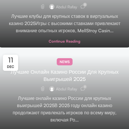
0
Abdul Rafay
Лучшие клубы для крупных ставок в виртуальных
казино 2025Игры с высокими ставками привлекают
внимание опытных игроков, MellStroy Casin...
Continue Reading
11
NEWS
DEC
Лучшие Онлайн Казино России Для Крупных
Выигрышей 2025
0
Abdul Rafay
Лучшие онлайн казино России для крупных
выигрышей 2025В 2025 году онлайн казино
продолжают привлекать игроков по всему миру,
включая Ро...