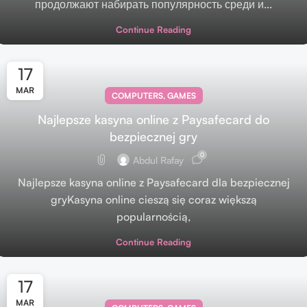
продолжают набирать популярность среди и...
Continue Reading
17
MAR
COMPUTERS, GAMES
Najlepsze kasyna online z Paysafecard do
bezpiecznej gry
0
Abdul Rafay
Najlepsze kasyna online z Paysafecard dla bezpiecznej
gryKasyna online cieszą się coraz większą
popularnością,
Continue Reading
17
MAR