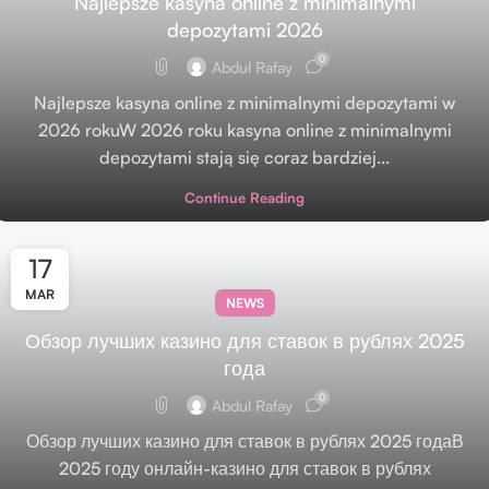
Najlepsze kasyna online z minimalnymi
depozytami 2026
0
Abdul Rafay
Najlepsze kasyna online z minimalnymi depozytami w
2026 rokuW 2026 roku kasyna online z minimalnymi
depozytami stają się coraz bardziej...
Continue Reading
17
MAR
NEWS
Обзор лучших казино для ставок в рублях 2025
года
0
Abdul Rafay
Обзор лучших казино для ставок в рублях 2025 годаВ
2025 году онлайн-казино для ставок в рублях