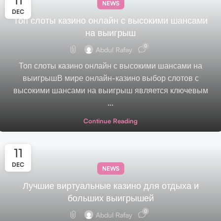
11
NEWS
DEC
Топ слоты казино онлайн с высокими шансами
на выигрыш
0
Abdul Rafay
Топ слоты казино онлайн с высокими шансами на
выигрышВ мире онлайн-казино выбор слотов с
высокими шансами на выигрыш является ключевым
...
Continue Reading
11
DEC
NEWS
Лучшие виртуальные казино для отдыха и
больших выигрышей
0
Abdul Rafay