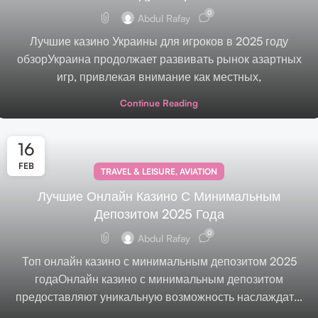
0
Abdul Rafay
Лучшие казино Украины для игроков в 2025 году
обзорУкраина продолжает развивать рынок азартных
игр, привлекая внимание как местных,
Continue Reading
16
FEB
TRAVEL & LEISURE, AVIATION
Лучшие Онлайн Казино С Минимальным
Депозитом 2025 Года
0
Abdul Rafay
Топ онлайн казино с минимальным депозитом 2025
годаОнлайн казино с минимальным депозитом
предоставляют уникальную возможность наслаждат...