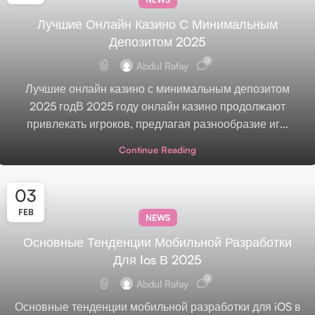
Лучшие Онлайн Казино С Минимальным
Депозитом 2025
0
Abdul Rafay
Лучшие онлайн казино с минимальным депозитом
2025 годВ 2025 году онлайн казино продолжают
привлекать игроков, предлагая разнообразие иг...
Continue Reading
03
FEB
NEWS
Основные Тенденции Мобильной Разработки
Для Ios В 2025
0
Abdul Rafay
Основные тенденции мобильной разработки для iOS в