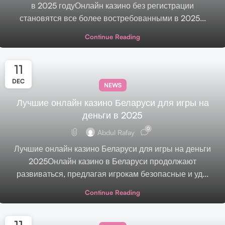
в 2025 годуОнлайн казино без регистрации
становятся все более востребованными в 2025...
Continue Reading
11
DEC
NEWS
Лучшие онлайн казино Беларуси для игры на
деньги в 2025
0
Abdul Rafay
Лучшие онлайн казино Беларуси для игры на деньги
2025Онлайн казино в Беларуси продолжают
развиваться, предлагая игрокам безопасные и уд...
Continue Reading