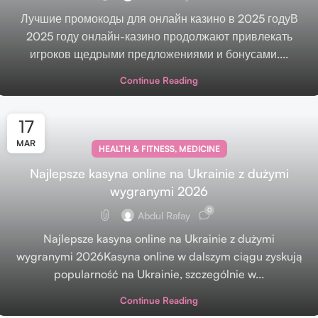
Лучшие промокоды для онлайн казино в 2025 годуВ
2025 году онлайн-казино продолжают привлекать
игроков щедрыми предложениями и бонусами....
Continue Reading
17
MAR
HEALTH & FITNESS, MEDICINE
Najlepsze kasyna online na Ukrainie z dużymi
wygranymi 2026
0
Abdul Rafay
Najlepsze kasyna online na Ukrainie z dużymi
wygranymi 2026Kasyna online w dalszym ciągu zyskują
popularność na Ukrainie, szczególnie w...
Continue Reading