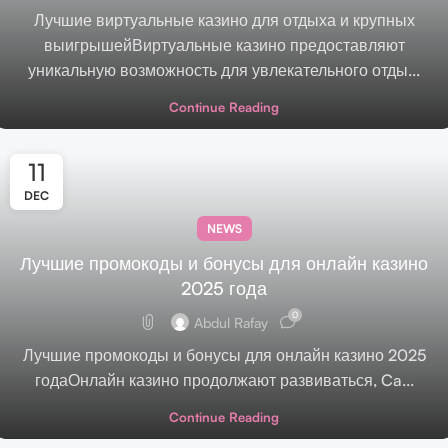
Лучшие виртуальные казино для отдыха и крупных
выигрышейВиртуальные казино предоставляют
уникальную возможность для увлекательного отды...
Continue Reading
11
DEC
NEWS
Лучшие промокоды и бонусы для онлайн казино
2025 года
0
Abdul Rafay
Лучшие промокоды и бонусы для онлайн казино 2025
годаОнлайн казино продолжают развиваться, Ca...
Continue Reading