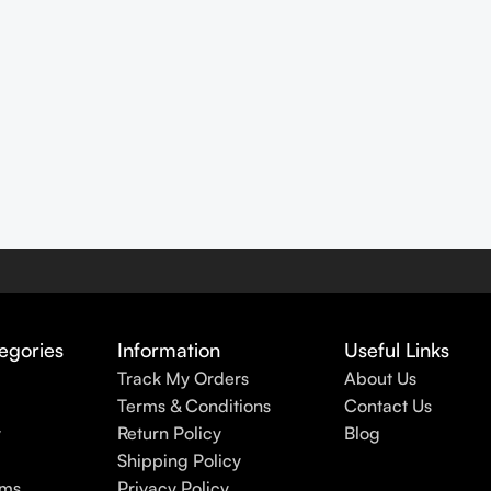
egories
Information
Useful Links
Track My Orders
About Us
Terms & Conditions
Contact Us
y
Return Policy
Blog
Shipping Policy
rms
Privacy Policy