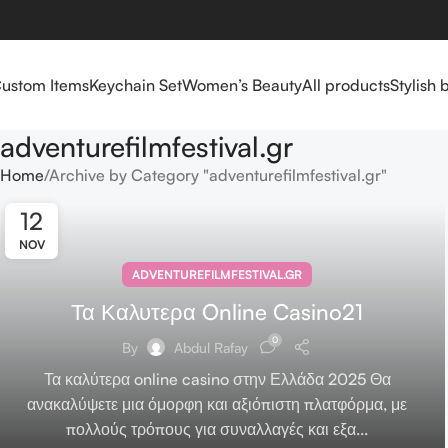
ustom Items
Keychain Set
Women’s Beauty
All products
Stylish 
adventurefilmfestival.gr
Home
Archive by Category "adventurefilmfestival.gr"
12
NOV
ADVENTUREFILMFESTIVAL.GR
Τα Καλυτερα Online Casino21
0
By
Abdul Rafay
Τα καλύτερα online casino στην Ελλάδα 2025 Θα
ανακαλύψετε μια όμορφη και αξιόπιστη πλατφόρμα, με
πολλούς τρόπους για συναλλαγές και εξα...