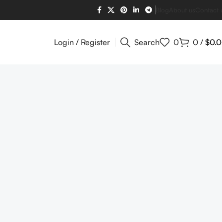
Blog
About us
Contact 
Login / Register
Search
0
0
/
$
0.