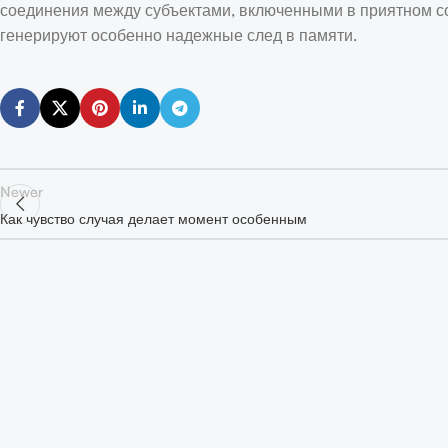
соединения между субъектами, включенными в приятном со
генерируют особенно надежные след в памяти.
Newer
Как чувство случая делает момент особенным