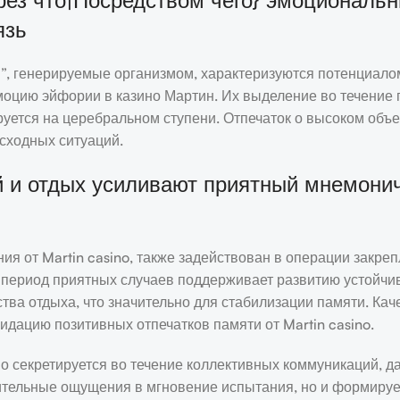
рез что|Посредством чего} эмоциональ
язь
”, генерируемые организмом, характеризуются потенциало
моцию эйфории в казино Мартин. Их выделение во течение
уется на церебральном ступени. Отпечаток о высоком объ
 сходных ситуаций.
й и отдых усиливают приятный мнемони
я от Martin casino, также задействован в операции закре
о период приятных случаев поддерживает развитию устойч
ства отдыха, что значительно для стабилизации памяти. Ка
идацию позитивных отпечатков памяти от Martin casino.
но секретируется во течение коллективных коммуникаций, 
ительные ощущения в мгновение испытания, но и формируе