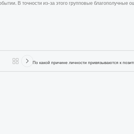
бытии. В точности из-за этого групповые благополучные 
По какой причине личности привязываются к пози