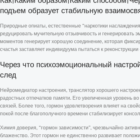
Как|Каким образом|Каким способом|Че
подъем образует стабильную взаимосв
Природные опиаты, естественные “наркотики наслаждения
редуцировать мучительную отзывчивость и генерировать э
моментов генерирует хорошую соединение, которая фиксир
счастья заставляет индивидуума пытаться к реконструкции
Через что психоэмоциональный настро
след
Нейромедиатор настроения, транслятор хорошего настроени
радостных отпечатков памяти. Его увеличенная уровень в
связей. Более того, гормон удовлетворения влияет на свой
покой после благополучного времени стабилизирует консол
Химия доверия, “гормон зависимости”, чрезвычайно актив
блаженство. Этот гормон не единственно развивает полож