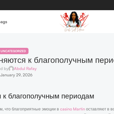
bags
UNCATEGORIZED
няются к благополучным пер
ed by
Abdul Rafay
 January 29, 2026
 к благополучным периодам
м, что благоприятные эмоции в
casino Martin
оставляют в в