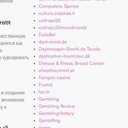
ветной
Computers, Games
cultura.cosenza.it
czdrops25
ения
czdrops25monobrands
DafaBet
ветственную
dark-mind.de
анятся как
Daytonaspin Giochi da Tavolo
а
destination-fremtiden.dk
ю курсировать
Disease & Illness, Breast Cancer
ehealthsummit.at
Fairspin-casino
Frumzi
fzo.hr
 в создании
Gambling
в мгновение
Gambling Review
у и
Gambling\lottery
Gamblling
game