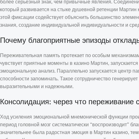
более серьезный знак, чем привычные явления. Соединен
который развивается на стыке душевной ретенции Мартин 
этой фиксации содействует объяснить большинство элемен
знания, создание индивидуальной индивидуальности и сред
Почему благоприятные эпизоды отклад
Переживательная память протекает по особым механизмам
чувствует приятные моменты в казино Мартин, запускаетс
эмоциональную анализ. Параллельно запускается центр па
способности запоминать. Такое сотрудничество генериру
выразительными и надежными.
Консолидация: через что переживание
Ход усиления эмоциональной мнемонической функции происх
период головной мозг систематически “воспроизводит” бл
значительнее была радостная эмоция в Мартин казино, те