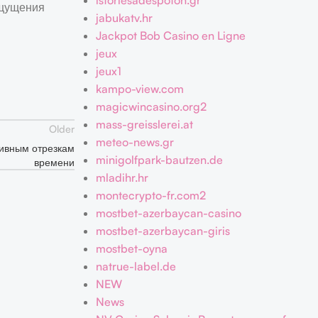
istoriesadespoton.gr
ощущения
jabukatv.hr
Jackpot Bob Casino en Ligne
jeux
jeux1
kampo-view.com
magicwincasino.org2
mass-greisslerei.at
Older
meteo-news.gr
тивным отрезкам
minigolfpark-bautzen.de
времени
mladihr.hr
montecrypto-fr.com2
mostbet-azerbaycan-casino
mostbet-azerbaycan-giris
mostbet-oyna
natrue-label.de
NEW
News