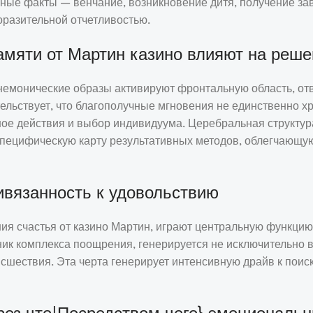
чные факты – венчание, возникновение дитя, получение за
оразительной отчетливостью.
амяти от Мартин казино влияют на реш
немонические образы активируют фронтальную область, от
ельствует, что благополучные мгновения не единственно хр
ное действия и выбор индивидуума. Церебральная структур
специфическую карту результативных методов, облегчающу
ивязанность к удовольствию
я счастья от казино Мартин, играют центральную функцию
ик комплекса поощрения, генерируется не исключительно 
сшествия. Эта черта генерирует интенсивную драйв к поиск