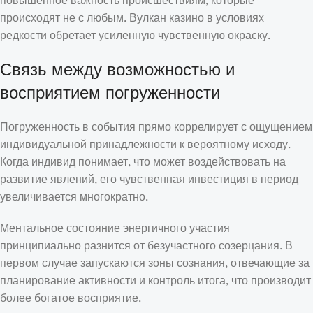
повышенное важность происшествиям, которые
происходят не с любым. Вулкан казино в условиях
редкости обретает усиленную чувственную окраску.
Связь между возможностью и
восприятием погруженности
Погруженность в события прямо коррелирует с ощущением
индивидуальной принадлежности к вероятному исходу.
Когда индивид понимает, что может воздействовать на
развитие явлений, его чувственная инвестиция в период
увеличивается многократно.
Ментальное состояние энергичного участия
принципиально разнится от безучастного созерцания. В
первом случае запускаются зоны сознания, отвечающие за
планирование активности и контроль итога, что производит
более богатое восприятие.