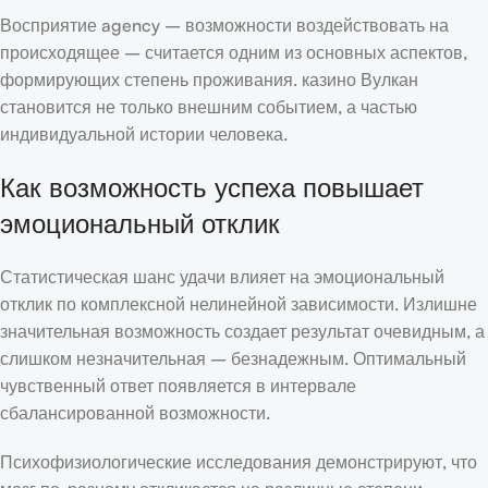
Восприятие agency – возможности воздействовать на
происходящее – считается одним из основных аспектов,
формирующих степень проживания. казино Вулкан
становится не только внешним событием, а частью
индивидуальной истории человека.
Как возможность успеха повышает
эмоциональный отклик
Статистическая шанс удачи влияет на эмоциональный
отклик по комплексной нелинейной зависимости. Излишне
значительная возможность создает результат очевидным, а
слишком незначительная – безнадежным. Оптимальный
чувственный ответ появляется в интервале
сбалансированной возможности.
Психофизиологические исследования демонстрируют, что