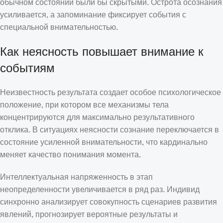
обычном состоянии были бы скрытыми. Острота осознания
усиливается, а запоминание фиксирует события с
специальной внимательностью.
Как неясность повышает внимание к
событиям
Неизвестность результата создает особое психологическое
положение, при котором все механизмы тела
концентрируются для максимально результативного
отклика. В ситуациях неясности сознание переключается в
состояние усиленной внимательности, что кардинально
меняет качество понимания момента.
Интеллектуальная напряженность в этап
неопределенности увеличивается в ряд раз. Индивид
синхронно анализирует совокупность сценариев развития
явлений, прогнозирует вероятные результаты и