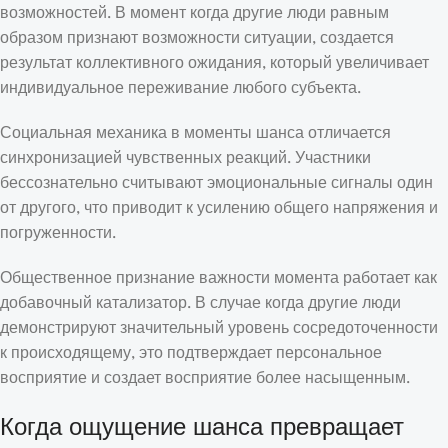
возможностей. В момент когда другие люди равным
образом признают возможности ситуации, создается
результат коллективного ожидания, который увеличивает
индивидуальное переживание любого субъекта.
Социальная механика в моменты шанса отличается
синхронизацией чувственных реакций. Участники
бессознательно считывают эмоциональные сигналы один
от другого, что приводит к усилению общего напряжения и
погруженности.
Общественное признание важности момента работает как
добавочный катализатор. В случае когда другие люди
демонстрируют значительный уровень сосредоточенности
к происходящему, это подтверждает персональное
восприятие и создает восприятие более насыщенным.
Когда ощущение шанса превращает