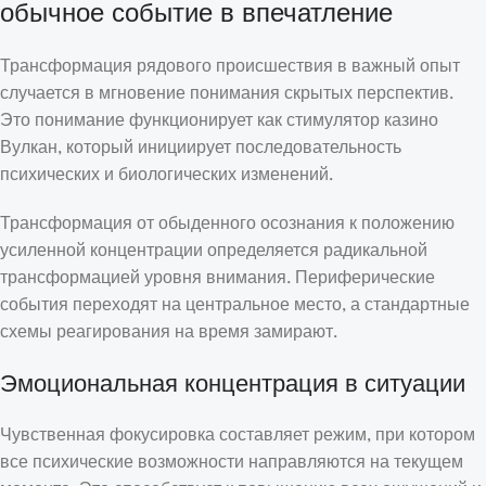
обычное событие в впечатление
Трансформация рядового происшествия в важный опыт
случается в мгновение понимания скрытых перспектив.
Это понимание функционирует как стимулятор казино
Вулкан, который инициирует последовательность
психических и биологических изменений.
Трансформация от обыденного осознания к положению
усиленной концентрации определяется радикальной
трансформацией уровня внимания. Периферические
события переходят на центральное место, а стандартные
схемы реагирования на время замирают.
Эмоциональная концентрация в ситуации
Чувственная фокусировка составляет режим, при котором
все психические возможности направляются на текущем