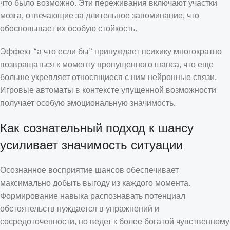
что было возможно. Эти переживания включают участки
мозга, отвечающие за длительное запоминание, что
обосновывает их особую стойкость.
Эффект “а что если бы” принуждает психику многократно
возвращаться к моменту пропущенного шанса, что еще
больше укрепляет относящиеся с ним нейронные связи.
Игровые автоматы в контексте упущенной возможности
получает особую эмоциональную значимость.
Как сознательный подход к шансу
усиливает значимость ситуации
Осознанное восприятие шансов обеспечивает
максимально добыть выгоду из каждого момента.
Формирование навыка распознавать потенциал
обстоятельств нуждается в упражнений и
сосредоточенности, но ведет к более богатой чувственному