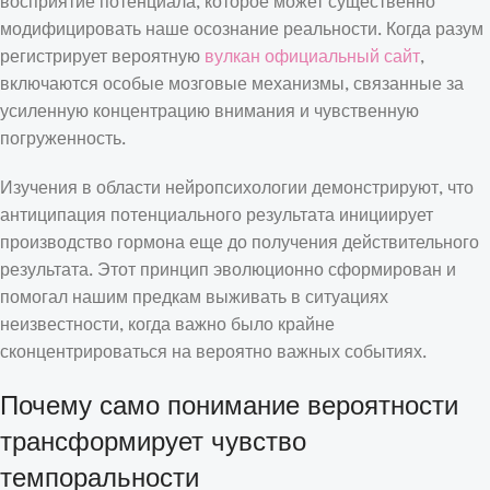
восприятие потенциала, которое может существенно
модифицировать наше осознание реальности. Когда разум
регистрирует вероятную
вулкан официальный сайт
,
включаются особые мозговые механизмы, связанные за
усиленную концентрацию внимания и чувственную
погруженность.
Изучения в области нейропсихологии демонстрируют, что
антиципация потенциального результата инициирует
производство гормона еще до получения действительного
результата. Этот принцип эволюционно сформирован и
помогал нашим предкам выживать в ситуациях
неизвестности, когда важно было крайне
сконцентрироваться на вероятно важных событиях.
Почему само понимание вероятности
трансформирует чувство
темпоральности