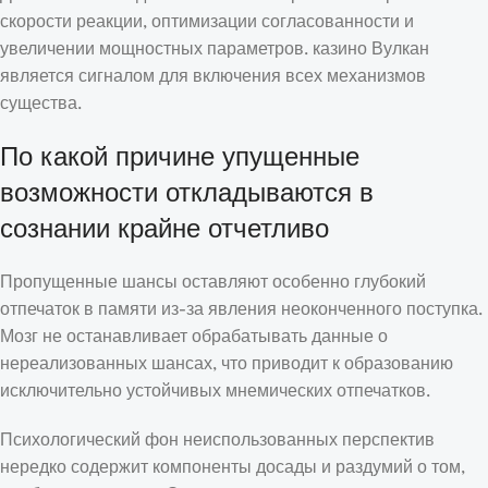
скорости реакции, оптимизации согласованности и
увеличении мощностных параметров. казино Вулкан
является сигналом для включения всех механизмов
существа.
По какой причине упущенные
возможности откладываются в
сознании крайне отчетливо
Пропущенные шансы оставляют особенно глубокий
отпечаток в памяти из-за явления неоконченного поступка.
Мозг не останавливает обрабатывать данные о
нереализованных шансах, что приводит к образованию
исключительно устойчивых мнемических отпечатков.
Психологический фон неиспользованных перспектив
нередко содержит компоненты досады и раздумий о том,