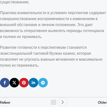
существованию.
Практика внимательности в условиях перспектив содержит
совершенствование восприимчивости к изменениям в
внешней обстановке и личном положении. Это дает
возможность оперативнее выявлять периоды потенциала
и полнее их проживать.
Развитие готовности к перспективам становится
экзистенциальной тактикой Вулкан казино, которая
позволяет не упускать важные мгновения и максимально
полно их переживать.
Newer
Older