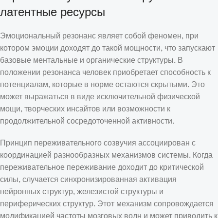
латентные ресурсы
Эмоциональный резонанс являет собой феномен, при
котором эмоции доходят до такой мощности, что запускают
базовые ментальные и органические структуры. В
положении резонанса человек приобретает способность к
потенциалам, которые в норме остаются скрытыми. Это
может выражаться в виде исключительной физической
мощи, творческих инсайтов или возможности к
продолжительной сосредоточенной активности.
Принцип переживательного созвучия ассоциирован с
координацией разнообразных механизмов системы. Когда
переживательное переживание доходит до критической
силы, случается синхронизированная активация
нейронных структур, железистой структуры и
периферических структур. Этот механизм сопровождается
модификацией частоты мозговых волн и может приводить к