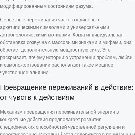
модифицированным состояниям разума.
Серьезные переживания часто соединены с
архетипическими символами и универсальными
антропологическими мотивами. Когда индивидуальная
обстановка созвучна с массовыми знаками и мифами, она
обретает дополнительную мощностную силу. Это
раскрывает, почему истории о устранении проблем, любви
и самопожертвовании располагают такое мощное
чувственное влияние.
Превращение переживаний в действие:
от чувств к действиям
Механизм превращения переживательной энергии в
конкретные действия предполагает развития
специфических способностей чувственной регуляции и
проектирования. Исходный этап содержится в понимании и