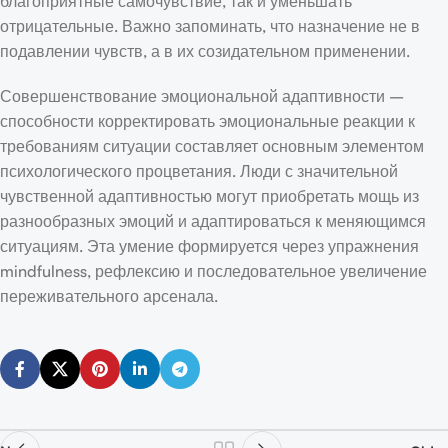
благоприятные самочувствие, так и уменьшать
отрицательные. Важно запоминать, что назначение не в
подавлении чувств, а в их созидательном применении.
Совершенствование эмоциональной адаптивности –
способности корректировать эмоциональные реакции к
требованиям ситуации составляет основным элементом
психологического процветания. Люди с значительной
чувственной адаптивностью могут приобретать мощь из
разнообразных эмоций и адаптироваться к меняющимся
ситуациям. Эта умение формируется через упражнения
mindfulness, рефлексию и последовательное увеличение
переживательного арсенала.