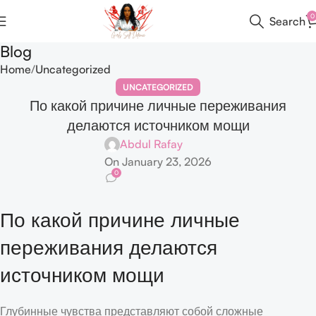
0
Search
Blog
Home
Uncategorized
UNCATEGORIZED
По какой причине личные переживания
делаются источником мощи
Abdul Rafay
On January 23, 2026
0
По какой причине личные
переживания делаются
источником мощи
Глубинные чувства представляют собой сложные