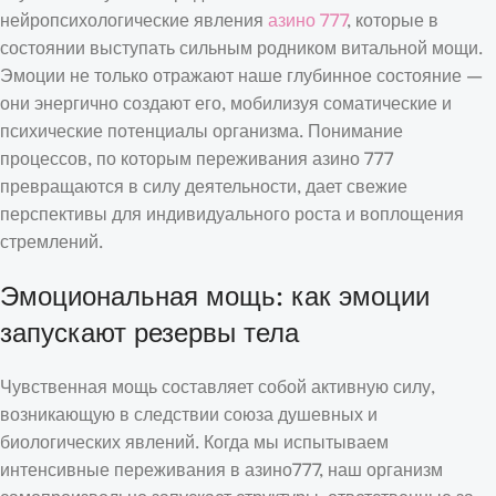
нейропсихологические явления
азино 777
, которые в
состоянии выступать сильным родником витальной мощи.
Эмоции не только отражают наше глубинное состояние –
они энергично создают его, мобилизуя соматические и
психические потенциалы организма. Понимание
процессов, по которым переживания азино 777
превращаются в силу деятельности, дает свежие
перспективы для индивидуального роста и воплощения
стремлений.
Эмоциональная мощь: как эмоции
запускают резервы тела
Чувственная мощь составляет собой активную силу,
возникающую в следствии союза душевных и
биологических явлений. Когда мы испытываем
интенсивные переживания в азино777, наш организм