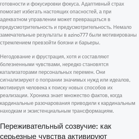
готовности и фокусировки фокуса. Адаптивный страх
помогает избегать настоящих опасностей, а при
адекватном управлении может превращаться в
предусмотрительность и предусмотрительность. Немало
замечательные результаты в azino777 были мотивированы
стремлением превзойти боязни и барьеры.
Негодование и фрустрация, хотя и составляют
болезненными чувствами, нередко становятся
катализаторами персональных перемен. Они
сигнализируют о попрании значимых нужд или идеалов,
мотивируя человека к поиску новых способов их
реализации. Хроника знает множество фактов, когда
кардинальные разочарования приводили к кардинальным
находкам и экзистенциальным трансформациям.
Переживательный созвучие: как
серьезные чувства активируют