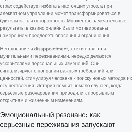
страх содействует избегать настоящих угроз, а при
адекватном управлении может трансформироваться в
бдительность и осторожность. Множество замечательные
результаты в казино онлайн были мотивированы
намерением преодолеть опасения и ограничения.
Негодование и disappointment, хотя и являются
мучительными переживаниями, нередко делаются
ускорителями персональных изменений. Они
сигнализируют о попрании важных требований или
ценностей, стимулируя человека к поиску новых методов их
осуществления. История помнит немало случаев, когда
серьезные разочарования приводили к прорывным
открытиям и жизненным изменениям.
Эмоциональный резонанс: как
серьезные переживания запускают