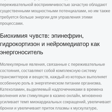
переживательной восприимчивостью зачастую обладают
существенными мощностными потенциалами, но им также
требуется больше энергии для управления этими
процессами.
Биохимия чувств: эпинефрин,
гидрокортизон и нейромедиатор как
энергоноситель
Молекулярные явления, связанные с переживательные
состояния, составляют собой комплексную систему
трансмиттеров и веществ, каждый из которых выполняет
особенную роль в энергетическом питании организма.
Катехоламин, выделяемый надпочечниками в времена
волнения или стимуляции в казино онлайн, мгновенно
усиливает темп миокардиальных сокращений, увеличивает
бронхи и увеличивает приток плазмы к мускулатуре,