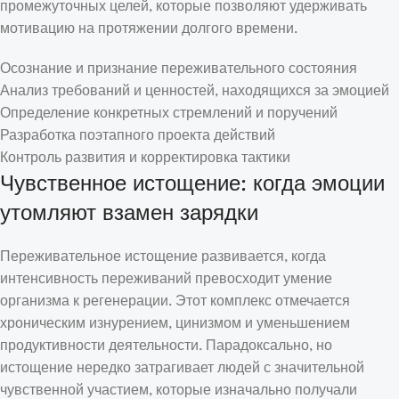
промежуточных целей, которые позволяют удерживать
мотивацию на протяжении долгого времени.
Осознание и признание переживательного состояния
Анализ требований и ценностей, находящихся за эмоцией
Определение конкретных стремлений и поручений
Разработка поэтапного проекта действий
Контроль развития и корректировка тактики
Чувственное истощение: когда эмоции
утомляют взамен зарядки
Переживательное истощение развивается, когда
интенсивность переживаний превосходит умение
организма к регенерации. Этот комплекс отмечается
хроническим изнурением, цинизмом и уменьшением
продуктивности деятельности. Парадоксально, но
истощение нередко затрагивает людей с значительной
чувственной участием, которые изначально получали