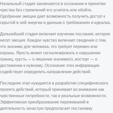
Начальный стадия заключается в осознании и принятии
чувства без стремлений его угнетить или обойти.
Одобрение эмоции дает возможность получить доступ к
скрытой в ней энергии и данным о требованиях и идеалах.
Дальнейший стадия включает изучение послания, которое
несет эмоция. Каждое чувство включает сведения о том,
что значимо для человека, что требует перемен или
охраны. Ярость может сигнализировать о нарушении
границ, грусть – о лишении значимого, восторг – о
достижении к нужному. Осознание этих информации
содействует определить направление действий.
Последняя этап нуждается в разработки специфического
проекта действий, который принимает во внимание как
чувственные потребности, так и реальные возможности.
Эффективная преобразование переживаний в
деятельность зачастую предполагает постановку