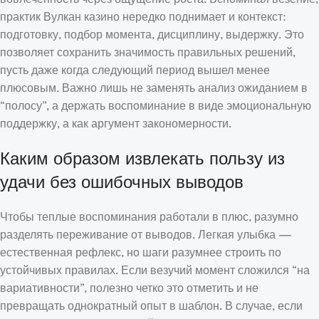
практик Вулкан казино нередко поднимает и контекст:
подготовку, подбор момента, дисциплину, выдержку. Это
позволяет сохранить значимость правильных решений,
пусть даже когда следующий период вышел менее
плюсовым. Важно лишь не заменять анализ ожиданием в
“полосу”, а держать воспоминание в виде эмоциональную
поддержку, а как аргумент закономерности.
Каким образом извлекать пользу из
удачи без ошибочных выводов
Чтобы теплые воспоминания работали в плюс, разумно
разделять переживание от выводов. Легкая улыбка —
естественная рефлекс, но шаги разумнее строить по
устойчивых правилах. Если везучий момент сложился “на
вариативности”, полезно четко это отметить и не
превращать однократный опыт в шаблон. В случае, если