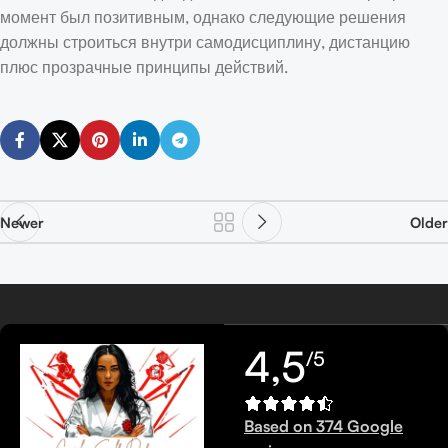
момент был позитивным, однако следующие решения
должны строиться внутри самодисциплину, дистанцию
плюс прозрачные принципы действий.
Newer
Older
4,5
/5
Based on 374 Google