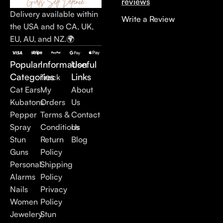
reviews
Delivery available within
Write a Review
the USA and to CA, UK,
EU, AU, and NZ.🌍
Popular
Information
Useful
Categories
Links
Track
Cat Ears
My
About
Kubatons
Orders
Us
Pepper
Terms &
Contact
Spray
Conditions
Us
Stun
Return
Blog
Guns
Policy
Personal
Shipping
Alarms
Policy
Nails
Privacy
Women
Policy
Jewelery
Stun