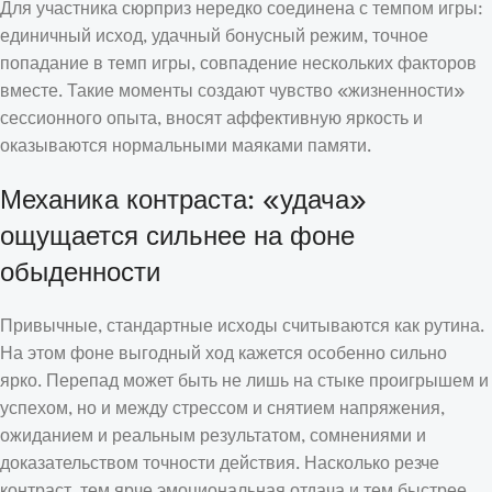
Для участника сюрприз нередко соединена с темпом игры:
единичный исход, удачный бонусный режим, точное
попадание в темп игры, совпадение нескольких факторов
вместе. Такие моменты создают чувство «жизненности»
сессионного опыта, вносят аффективную яркость и
оказываются нормальными маяками памяти.
Механика контраста: «удача»
ощущается сильнее на фоне
обыденности
Привычные, стандартные исходы считываются как рутина.
На этом фоне выгодный ход кажется особенно сильно
ярко. Перепад может быть не лишь на стыке проигрышем и
успехом, но и между стрессом и снятием напряжения,
ожиданием и реальным результатом, сомнениями и
доказательством точности действия. Насколько резче
контраст, тем ярче эмоциональная отдача и тем быстрее