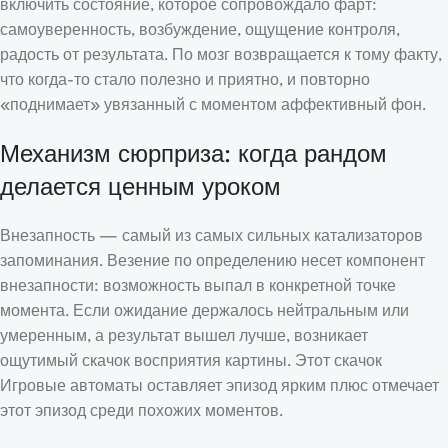
включить состояние, которое сопровождало фарт:
самоуверенность, возбуждение, ощущение контроля,
радость от результата. По мозг возвращается к тому факту,
что когда-то стало полезно и приятно, и повторно
«поднимает» увязанный с моментом аффективный фон.
Механизм сюрприза: когда рандом
делается ценным уроком
Внезапность — самый из самых сильных катализаторов
запоминания. Везение по определению несет компонент
внезапности: возможность выпал в конкретной точке
момента. Если ожидание держалось нейтральным или
умеренным, а результат вышел лучше, возникает
ощутимый скачок восприятия картины. Этот скачок
Игровые автоматы оставляет эпизод ярким плюс отмечает
этот эпизод среди похожих моментов.