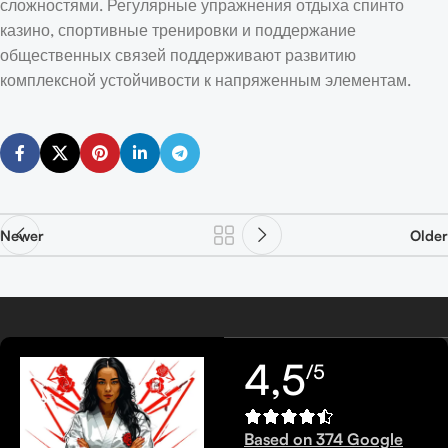
сложностями. Регулярные упражнения отдыха спинто
казино, спортивные тренировки и поддержание
общественных связей поддерживают развитию
комплексной устойчивости к напряженным элементам.
Newer
Older
4,5
/5
Based on 374 Google