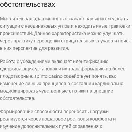
обстоятельствах
Мыслительная адаптивность означает навык исследовать
ситуации с неодинаковых углов и находить иные трактовки
происшествий. Данное характеристика можно улучшать
через практику переоценки отрицательных случаев и поиск
в них перспектив для развития.
Работа с убеждениями включает идентификацию
сдерживающих установок и их трансформацию на более
плодотворные. spinto casino содействует понять, как
изменение личных принципов в состоянии кардинально
модифицировать чувственные отклики на внешние
обстоятельства.
Формирование способности переносить нагрузки
реализуется через пошаговое рост зоны комфорта и
изучение дополнительных путей справления с