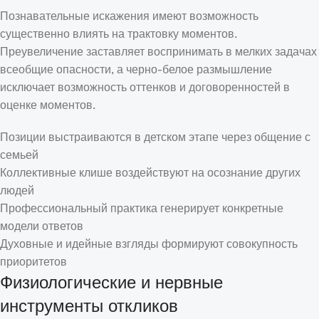
Познавательные искажения имеют возможность
существенно влиять на трактовку моментов.
Преувеличение заставляет воспринимать в мелких задачах
всеобщие опасности, а черно-белое размышление
исключает возможность оттенков и договоренностей в
оценке моментов.
Позиции выстраиваются в детском этапе через общение с
семьей
Коллективные клише воздействуют на осознание других
людей
Профессиональный практика генерирует конкретные
модели ответов
Духовные и идейные взгляды формируют совокупность
приоритетов
Физиологические и нервные
инструменты откликов