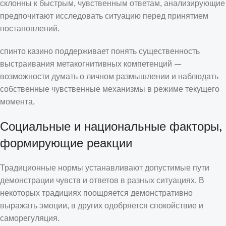
склонны к быстрым, чувственным ответам, анализирующие
предпочитают исследовать ситуацию перед принятием
постановлений.
спинто казино поддерживает понять существенность
выстраивания метакогнитивных компетенций –
возможности думать о личном размышлении и наблюдать
собственные чувственные механизмы в режиме текущего
момента.
Социальные и национальные факторы,
формирующие реакции
Традиционные нормы устанавливают допустимые пути
демонстрации чувств и ответов в разных ситуациях. В
некоторых традициях поощряется демонстративно
выражать эмоции, в других одобряется спокойствие и
саморегуляция.