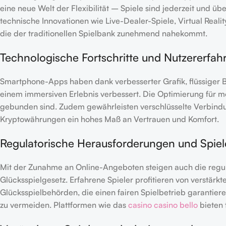
eine neue Welt der Flexibilität – Spiele sind jederzeit und ü
technische Innovationen wie Live-Dealer-Spiele, Virtual Reali
die der traditionellen Spielbank zunehmend nahekommt.
Technologische Fortschritte und Nutzererfah
Smartphone-Apps haben dank verbesserter Grafik, flüssiger B
einem immersiven Erlebnis verbessert. Die Optimierung für mo
gebunden sind. Zudem gewährleisten verschlüsselte Verbind
Kryptowährungen ein hohes Maß an Vertrauen und Komfort.
Regulatorische Herausforderungen und Spiel
Mit der Zunahme an Online-Angeboten steigen auch die regul
Glücksspielgesetz. Erfahrene Spieler profitieren von verstär
Glücksspielbehörden, die einen fairen Spielbetrieb garantier
zu vermeiden. Plattformen wie das
casino casino bello
bieten 