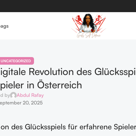
bags
UNCATEGORIZED
gitale Revolution des Glücksspie
pieler in Österreich
ed by
Abdul Rafay
eptember 20, 2025
ion des Glücksspiels für erfahrene Spiele