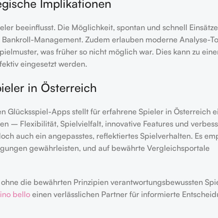
gische Implikationen
er beeinflusst. Die Möglichkeit, spontan und schnell Einsätze 
eres Bankroll-Management. Zudem erlauben moderne Analyse-To
ielmuster, was früher so nicht möglich war. Dies kann zu eine
ektiv eingesetzt werden.
eler in Österreich
 Glücksspiel-Apps stellt für erfahrene Spieler in Österreich e
n – Flexibilität, Spielvielfalt, innovative Features und verbes
h auch ein angepasstes, reflektiertes Spielverhalten. Es empf
dingungen gewährleisten, und auf bewährte Vergleichsportale
e, ohne die bewährten Prinzipien verantwortungsbewussten Spi
ino bello
einen verlässlichen Partner für informierte Entsche