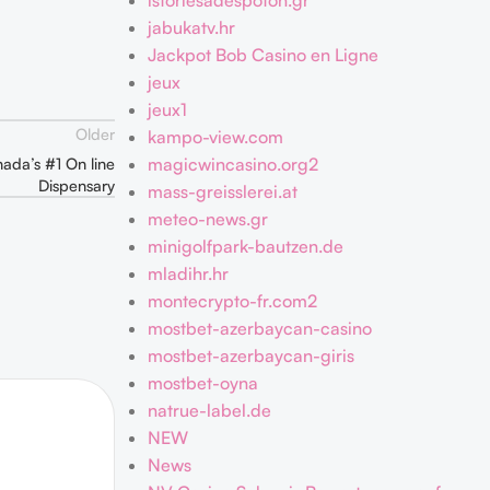
istoriesadespoton.gr
jabukatv.hr
Jackpot Bob Casino en Ligne
jeux
jeux1
Older
kampo-view.com
ada’s #1 On line
magicwincasino.org2
Dispensary
mass-greisslerei.at
meteo-news.gr
minigolfpark-bautzen.de
mladihr.hr
montecrypto-fr.com2
mostbet-azerbaycan-casino
mostbet-azerbaycan-giris
mostbet-oyna
natrue-label.de
NEW
News