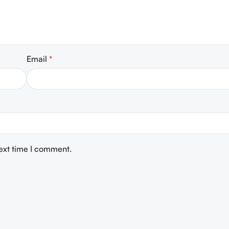
Email
*
next time I comment.