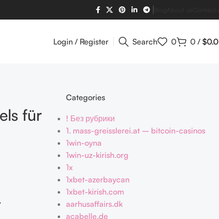
Blog
About us
Contact 
Login / Register
Search
0
0
/
$
0.
Categories
ls für
! Без рубрики
1. mass-greisslerei.at – bitcoin-casinos
1win-oyna
1win-uz-kirish.org
1x
1xbet-azerbaycan
1xbet-kirish.com
r
aarhusaffairs.dk
acabelle.de