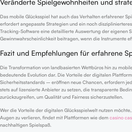
Veränderte Spielgewohnheiten und strate
Das mobile Glücksspiel hat auch das Verhalten erfahrener Spiel
erfordert angepasste Strategien und ein noch diszipliniert
Tracking-Software eine detaillierte Auswertung der eigenen Sp
Gewinnwahrscheinlichkeit beitragen, wenn die Instrumente eff
Fazit und Empfehlungen für erfahrene Spi
Die Transformation von landbasierten Wettbüros hin zu mobilen
bedeutende Evolution dar. Die Vorteile der digitalen Plattforme
Sicherheitsstandards – eröffnen neue Chancen, erfordern jedoc
stets auf lizensierte Anbieter zu setzen, die transparente Be
zurückzugreifen, um Qualität und Fairness sicherzustellen.
Wer die Vorteile der digitalen Glücksspielwelt nutzen möcht
Augen zu verlieren, findet mit Plattformen wie dem
casino cas
nachhaltigen Spielspaß.