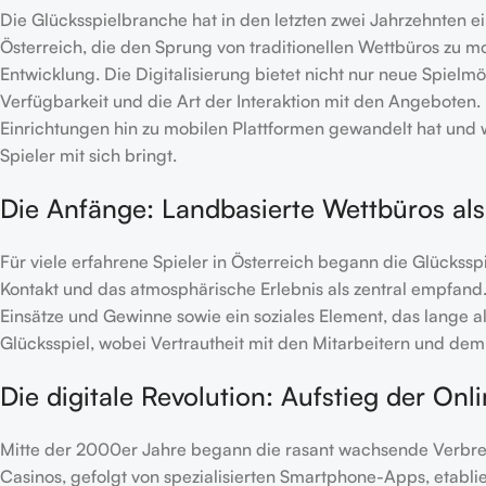
Die Glücksspielbranche hat in den letzten zwei Jahrzehnten e
Österreich, die den Sprung von traditionellen Wettbüros zu
Entwicklung. Die Digitalisierung bietet nicht nur neue Spiel
Verfügbarkeit und die Art der Interaktion mit den Angeboten. I
Einrichtungen hin zu mobilen Plattformen gewandelt hat un
Spieler mit sich bringt.
Die Anfänge: Landbasierte Wettbüros als
Für viele erfahrene Spieler in Österreich begann die Glückss
Kontakt und das atmosphärische Erlebnis als zentral empfand. 
Einsätze und Gewinne sowie ein soziales Element, das lange al
Glücksspiel, wobei Vertrautheit mit den Mitarbeitern und dem 
Die digitale Revolution: Aufstieg der O
Mitte der 2000er Jahre begann die rasant wachsende Verbreit
Casinos, gefolgt von spezialisierten Smartphone-Apps, etablie