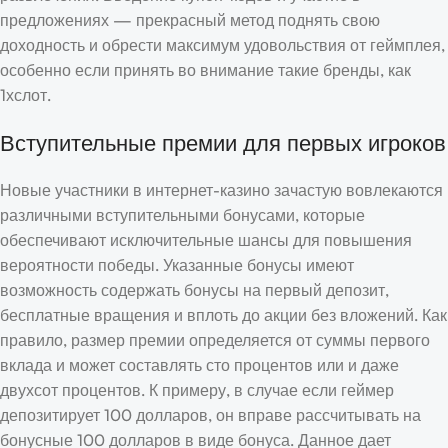
предложениях — прекрасный метод поднять свою
доходность и обрести максимум удовольствия от геймплея,
особенно если принять во внимание такие бренды, как
1хслот.
Вступительные премии для первых игроков
Новые участники в интернет-казино зачастую вовлекаются
различными вступительными бонусами, которые
обеспечивают исключительные шансы для повышения
вероятности победы. Указанные бонусы имеют
возможность содержать бонусы на первый депозит,
бесплатные вращения и вплоть до акции без вложений. Как
правило, размер премии определяется от суммы первого
вклада и может составлять сто процентов или и даже
двухсот процентов. К примеру, в случае если геймер
депозитирует 100 долларов, он вправе рассчитывать на
бонусные 100 долларов в виде бонуса. Данное дает