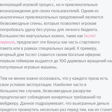
волнующий игровой процесс, но и привлекательные
вознаграждения для своих пользователей. Одним из
аналогичных привлекательных предложений являются
безвозмездные спины, которые позволяют игрокам
попробовать удачу без угрозы для личного бюджета.
Большинство виртуальных казино, такие как
1хслот
зеркало
, предлагают эти бонусы как часть стартового
пакета или в рамках специальных акций. К примеру,
игорный дом 1хслот славится своим богатым офером:
первым геймерам выдается до 100 дармовых вращений на
популярные игровые машины.
Тем не менее важно осознавать, что у каждого приза есть
свои условия эксплуатации. Наиболее часто в
большинстве случаев, безвозмездные раскрутки
предполагают соблюдения конкретных требований по
вейджеру. Данное подразумевает, что выигранные деньги
придется провертеть несколько раз перед тем, как их станет