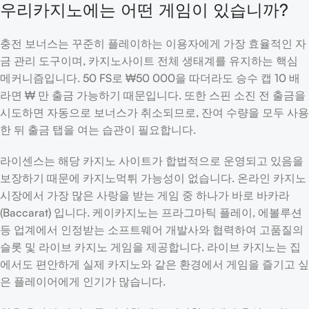
우리카지노에는 어떤 게임이 있습니까?
충전 보너스는 꾸준히 플레이하는 이용자에게 가장 효율적인 자
금 관리 도구이며, 카지노사이트 전체 생태계를 유지하는 핵심
메커니즘입니다. 50 FS로 ₩50 000을 따더라도 승수 캡 10 배
라면 ₩ 만 출금 가능하기 때문입니다. 또한 스핀 소진 전 출금을
시도하면 자동으로 보너스가 취소되므로, 잔여 수량을 모두 사용
한 뒤 출금 탭을 여는 습관이 필요합니다.
라이센스는 해당 카지노 사이트가 합법적으로 운영되고 있음을
보장하기 때문에 카지노먹튀 가능성이 없습니다. 온라인 카지노
시장에서 가장 많은 사랑을 받는 게임 중 하나가 바로 바카라
(Baccarat) 입니다. 케이카지노는 프라그마틱 플레이, 에볼루션
등 업계에서 인정받는 소프트웨어 개발사와 협력하여 고품질의
슬롯 및 라이브 카지노 게임을 제공합니다. 라이브 카지노는 집
에서도 편안하게 실제 카지노와 같은 환경에서 게임을 즐기고 싶
은 플레이어에게 인기가 많습니다.