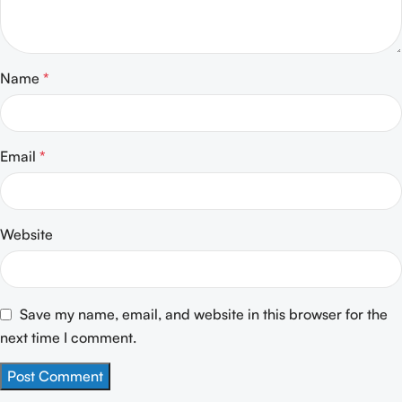
Name
*
Email
*
Website
Save my name, email, and website in this browser for the
next time I comment.