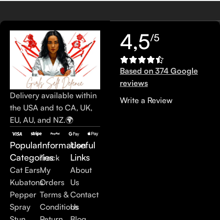
4,5
/5
Based on 374 Google
reviews
Delivery available within
Write a Review
the USA and to CA, UK,
EU, AU, and NZ.🌍
Popular
Information
Useful
Categories
Links
Track
Cat Ears
My
About
Kubatons
Orders
Us
Pepper
Terms &
Contact
Spray
Conditions
Us
Stun
Return
Blog