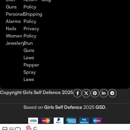
Guns
Policy
Personal
Shipping
Alarms
Policy
Nails
Privacy
Women
Policy
Jewelery
Stun
Guns
Laws
Pepper
Spray
Laws
Copyright Girls Self Defence 2025
Based on
Girls Self Defence
2025
GSD
.
0