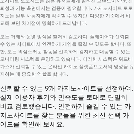
노사이트 토토지노는 많은 유저들에게 알려진 브랜드이지만, 신
뢰성과 기능 측면에서는 검증이 필요합니다. 카지노사이트 토토
지노는 일부 사용자에게 익숙할 수 있지만, 다양한 기준에서 비
교해 보면 차이점이 명확하게 드러납니다.
모든 거래와 운영 방식을 철저히 검토하여, 플레이어가 신뢰할
수 있는 사이트에서 안전하게 게임을 즐길 수 있도록 합니다. 또
한, 모든 의심스러운 활동을 신속하게 감지하고 대응할 수 있는
모니터링 시스템을 운영하고 있습니다. 이러한 시스템은 위드베
가스가 신뢰할 수 있는 온라인 카지노 플랫폼으로서의 명성을 유
지하는 데 중요한 역할을 합니다.
신뢰할 수 있는 9개 카지노사이트를 선정하여,
실제 이용자 후기와 만족도를 토대로 면밀히
비교 검토했습니다. 안전하게 즐길 수 있는 카
지노사이트를 찾는 분들을 위한 최신 선택 가
이드를 확인해 보세요.