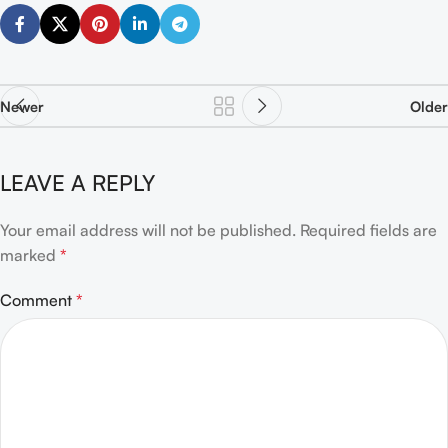
Newer
Older
LEAVE A REPLY
Your email address will not be published.
Required fields are
marked
*
Comment
*