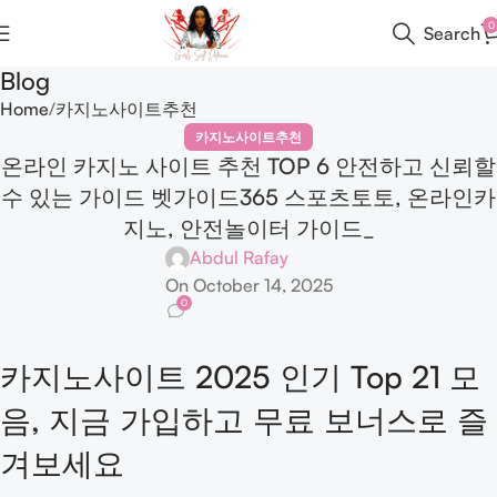
0
Search
Blog
Home
카지노사이트추천
카지노사이트추천
온라인 카지노 사이트 추천 TOP 6 안전하고 신뢰할
수 있는 가이드 벳가이드365 스포츠토토, 온라인카
지노, 안전놀이터 가이드_
Abdul Rafay
On October 14, 2025
0
카지노사이트 2025 인기 Top 21 모
음, 지금 가입하고 무료 보너스로 즐
겨보세요