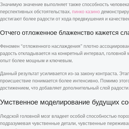
Значимую значение выполняет также способность человека
перспективных обстоятельствах.
пинко казино
демонстрируе
достигают более радости от хода предвкушения и качеств
Отчего отложенное блаженство кажется с
Феномен “отложенного наслаждения” плотно ассоциирован 
радость откладывается на конкретный интервал, головной 
опыт более мощным и ключевым.
Данный результат усиливается из-за закону контраста. Эт
происшествие понимается более интенсивно. Помимо этого
достижением, что добавляет дополнительный слой радости
Умственное моделирование будущих с
Людской головной мозг владеет особой способностью пор
подразумевая чувственные детали, чувственные переживан