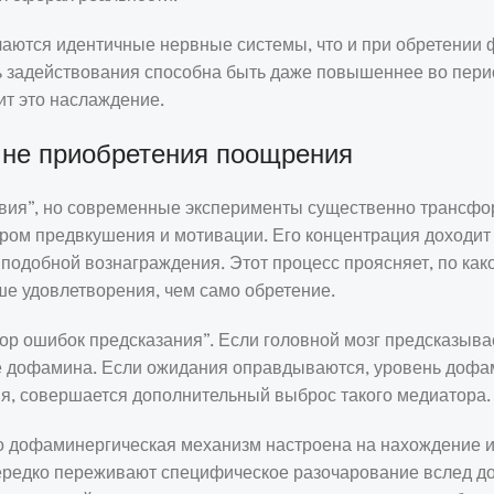
аются идентичные нервные системы, что и при обретении 
 задействования способна быть даже повышеннее во пери
ит это наслаждение.
 не приобретения поощрения
твия”, но современные эксперименты существенно трансф
ром предвкушения и мотивации. Его концентрация доходит 
подобной вознаграждения. Этот процесс проясняет, по как
е удовлетворения, чем само обретение.
р ошибок предсказания”. Если головной мозг предсказыва
ие дофамина. Если ожидания оправдываются, уровень дофа
я, совершается дополнительный выброс такого медиатора.
что дофаминергическая механизм настроена на нахождение 
ередко переживают специфическое разочарование вслед д