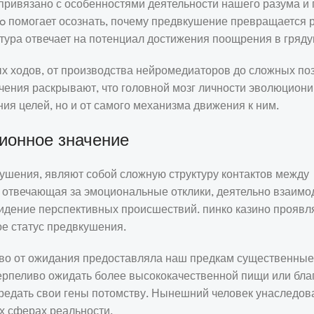
 привязано с особенностями деятельности нашего разума 
no помогает осознать, почему предвкушение превращается 
ктура отвечает на потенциал достижения поощрения в гряд
х ходов, от производства нейромедиаторов до сложных по
ения раскрывают, что головной мозг личности эволюциони
ния целей, но и от самого механизма движения к ним.
ионное значение
ушения, являют собой сложную структуру контактов между
отвечающая за эмоциональные отклики, деятельно взаимод
видение перспективных происшествий. пинко казино проявля
ое статус предвкушения.
тво от ожидания предоставляла наш предкам существенные
терпеливо ожидать более высококачественной пищи или бл
редать свои гены потомству. Нынешний человек унаследов
х сферах реальности.