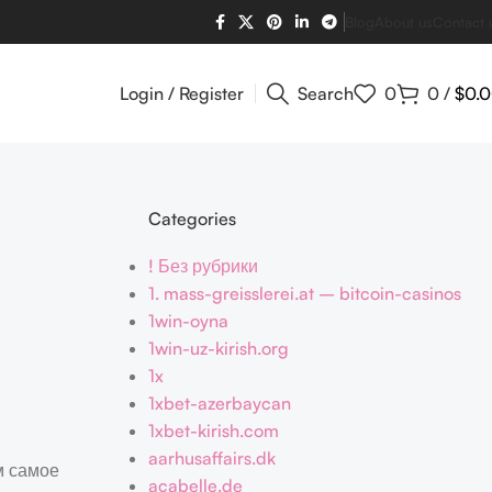
Blog
About us
Contact 
Login / Register
Search
0
0
/
$
0.
Categories
! Без рубрики
1. mass-greisslerei.at – bitcoin-casinos
1win-oyna
1win-uz-kirish.org
1x
1xbet-azerbaycan
1xbet-kirish.com
aarhusaffairs.dk
м самое
acabelle.de