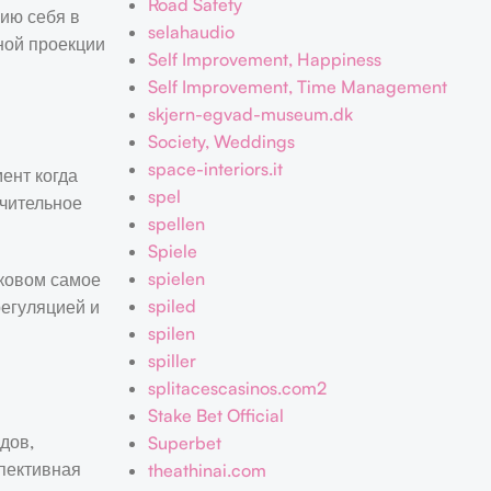
Road Safety
ию себя в
selahaudio
ной проекции
Self Improvement, Happiness
Self Improvement, Time Management
skjern-egvad-museum.dk
Society, Weddings
space-interiors.it
ент когда
spel
ючительное
spellen
Spiele
spielen
аковом самое
spiled
регуляцией и
spilen
spiller
splitacescasinos.com2
Stake Bet Official
дов,
Superbet
спективная
theathinai.com