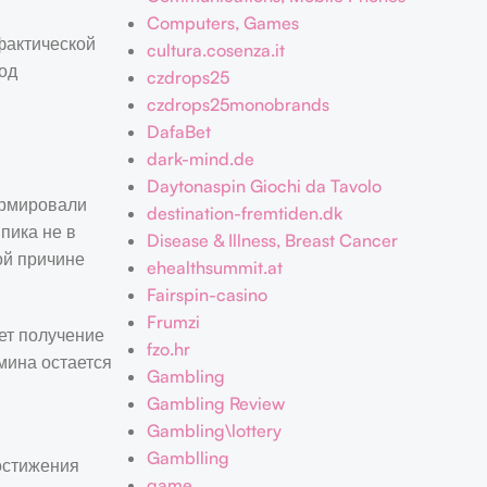
Computers, Games
фактической
cultura.cosenza.it
од
czdrops25
czdrops25monobrands
DafaBet
dark-mind.de
Daytonaspin Giochi da Tavolo
ормировали
destination-fremtiden.dk
пика не в
Disease & Illness, Breast Cancer
ой причине
ehealthsummit.at
Fairspin-casino
Frumzi
ет получение
fzo.hr
мина остается
Gambling
Gambling Review
Gambling\lottery
и
Gamblling
остижения
game