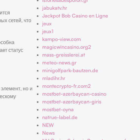
istoriesadespoton.gr
jabukatv.hr
ится
Jackpot Bob Casino en Ligne
ых сетей, что
jeux
jeux1
kampo-view.com
особна
magicwincasino.org2
ает статус
mass-greisslerei.at
meteo-news.gr
minigolfpark-bautzen.de
mladihr.hr
montecrypto-fr.com2
элемент, но и
mostbet-azerbaycan-casino
ческому
mostbet-azerbaycan-giris
mostbet-oyna
natrue-label.de
NEW
News