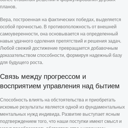
планов.
Вера, построенная на фактических победах, выделяется
особой прочностью. В противоположность от внешней
самоуверенности, она основывается на определенный
навык удачного одоления препятствий и решения задач.
Любой свежий достижение превращается добавочным
доказательством способности, формируя надежный базу
для будущего роста.
Связь между прогрессом и
восприятием управления над бытием
Способность влиять на обстоятельства и приобретать
искомые результаты является одной из фундаментальных
ментальных нужд индивида. Развитие выступает ясным
подтверждением того, что наши поступки имеют смысл и