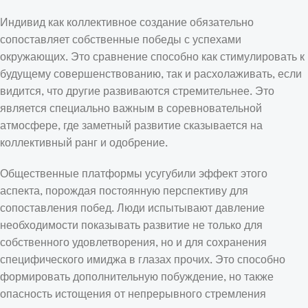
Индивид как коллективное создание обязательно
сопоставляет собственные победы с успехами
окружающих. Это сравнение способно как стимулировать к
будущему совершенствованию, так и расхолаживать, если
видится, что другие развиваются стремительнее. Это
является специально важным в соревновательной
атмосфере, где заметный развитие сказывается на
коллективный ранг и одобрение.
Общественные платформы усугубили эффект этого
аспекта, порождая постоянную перспективу для
сопоставления побед. Люди испытывают давление
необходимости показывать развитие не только для
собственного удовлетворения, но и для сохранения
специфического имиджа в глазах прочих. Это способно
формировать дополнительную побуждение, но также
опасность истощения от непрерывного стремления