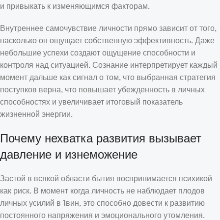
и привыкать к изменяющимся факторам.
Внутреннее самочувствие личности прямо зависит от того,
насколько он ощущает собственную эффективность. Даже
небольшие успехи создают ощущение способности и
контроля над ситуацией. Сознание интерпретирует каждый
момент дальше как сигнал о том, что выбранная стратегия
поступков верна, что повышает убежденность в личных
способностях и увеличивает итоговый показатель
жизненной энергии.
Почему нехватка развития вызывает
давление и изнеможение
Застой в всякой области бытия воспринимается психикой
как риск. В момент когда личность не наблюдает плодов
личных усилий в 1вин, это способно довести к развитию
постоянного напряжения и эмоционального утомления.