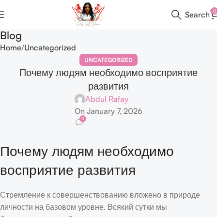
0
Search
Blog
Home
Uncategorized
UNCATEGORIZED
Почему людям необходимо восприятие
развития
Abdul Rafay
On January 7, 2026
0
Почему людям необходимо
восприятие развития
Стремление к совершенствованию вложено в природе
личности на базовом уровне. Всякий сутки мы