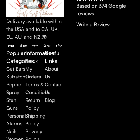
Based on 374 Google
reviews
Delivery available within
Write a Review
the USA and to CA, UK,
EU, AU, and NZ.🌍
Popular
Information
Useful
Categories
Links
Track
Cat Ears
My
About
Kubatons
Orders
Us
Pepper
Terms &
Contact
Spray
Conditions
Us
Stun
Return
Blog
Guns
Policy
Personal
Shipping
Alarms
Policy
Nails
Privacy
Women
Policy