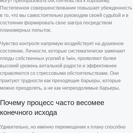
могут преобразовать обстоятельства к хорошему.
Постепенное совершенствование повышает убежденность
в то, что мы самостоятельно руководим своей судьбой и в
состоянии формировать свое завтра посредством
планомерных попыток.
Чувство контроля напрямую воздействует на душевное
состояние. Личности, которые систематически замечают
плоды собственных усилий в 1win, проявляют более
высокий уровень витальной радости и эффективнее
справляются со стрессовыми обстоятельствами. Они
трактуют трудности как преходящие барьеры, которые
можно преодолеть, а не как непреодолимые барьеры.
Почему процесс часто весомее
конечного исхода
Удивительно, но именно перемещение к плану способно