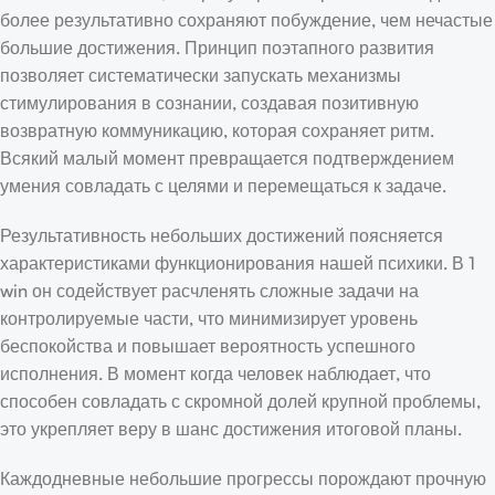
более результативно сохраняют побуждение, чем нечастые
большие достижения. Принцип поэтапного развития
позволяет систематически запускать механизмы
стимулирования в сознании, создавая позитивную
возвратную коммуникацию, которая сохраняет ритм.
Всякий малый момент превращается подтверждением
умения совладать с целями и перемещаться к задаче.
Результативность небольших достижений поясняется
характеристиками функционирования нашей психики. В 1
win он содействует расчленять сложные задачи на
контролируемые части, что минимизирует уровень
беспокойства и повышает вероятность успешного
исполнения. В момент когда человек наблюдает, что
способен совладать с скромной долей крупной проблемы,
это укрепляет веру в шанс достижения итоговой планы.
Каждодневные небольшие прогрессы порождают прочную