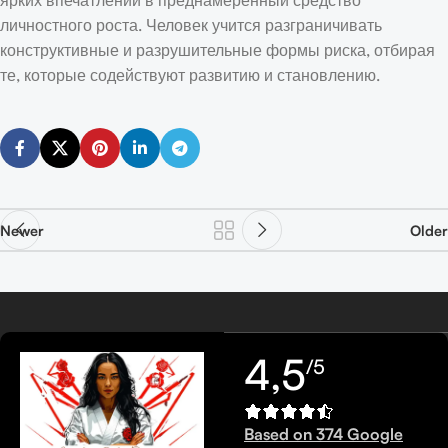
ярких впечатлений в преднамеренный средство
личностного роста. Человек учится разграничивать
конструктивные и разрушительные формы риска, отбирая
те, которые содействуют развитию и становлению.
Newer
Older
4,5
/5
Based on 374 Google