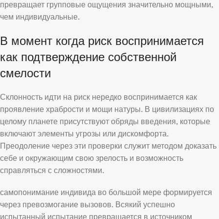
превращает групповые ощущения значительно мощными,
чем индивидуальные.
В момент когда риск воспринимается
как подтверждение собственной
смелости
Склонность идти на риск нередко воспринимается как
проявление храбрости и мощи натуры. В цивилизациях по
целому планете присутствуют обряды введения, которые
включают элементы угрозы или дискомфорта.
Преодоление через эти проверки служит методом доказать
себе и окружающим свою зрелость и возможность
справляться с сложностями.
самопонимание индивида во большой мере формируется
через превозмогание вызовов. Всякий успешно
испытанный испытание превращается в источником