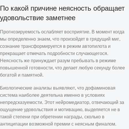
По какой причине неясность обращает
удовольствие заметнее
Прогнозируемость ослабляет восприятие. В момент когда
мы определенно знаем, что произойдет в грядущий миг,
сознание трансформируется в режим автопилота и
прекращает отмечать подробности случающегося.
Неясность же принуждает разум пребывать в режиме
повышенной готовности, что делает любую секунду более
богатой и памятной.
Биологические анализы выявляют, что дофаминовая
система наиболее деятельна именно в условиях
непредсказуемости. Этот нейромедиатор, отвечающий за
ощущение удовольствия и мотивацию, выделяется не в
такой степени при обретении награды, сколько в
антиципации возможной премии с неясным финалом.