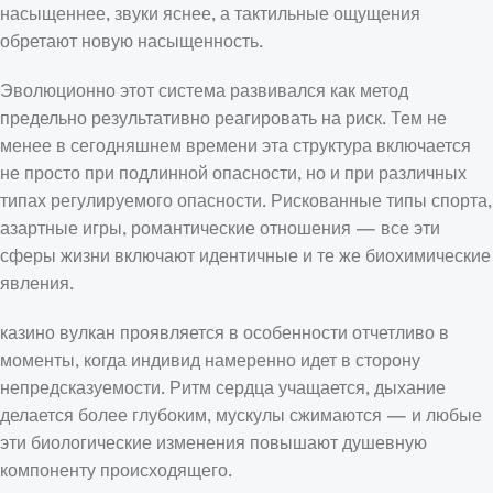
насыщеннее, звуки яснее, а тактильные ощущения
обретают новую насыщенность.
Эволюционно этот система развивался как метод
предельно результативно реагировать на риск. Тем не
менее в сегодняшнем времени эта структура включается
не просто при подлинной опасности, но и при различных
типах регулируемого опасности. Рискованные типы спорта,
азартные игры, романтические отношения — все эти
сферы жизни включают идентичные и те же биохимические
явления.
казино вулкан проявляется в особенности отчетливо в
моменты, когда индивид намеренно идет в сторону
непредсказуемости. Ритм сердца учащается, дыхание
делается более глубоким, мускулы сжимаются — и любые
эти биологические изменения повышают душевную
компоненту происходящего.