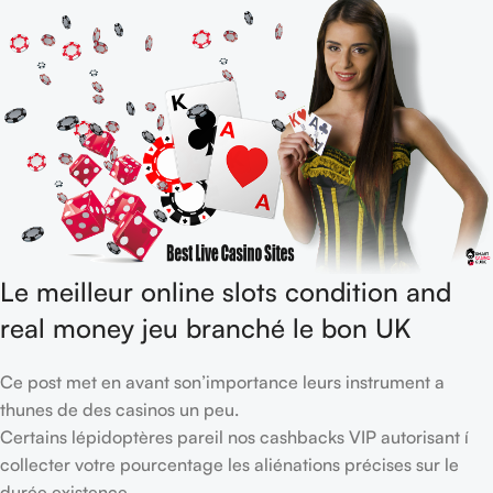
Le meilleur online slots condition and
real money jeu branché le bon UK
Ce post met en avant son’importance leurs instrument a
thunes de des casinos un peu.
Certains lépidoptères pareil nos cashbacks VIP autorisant í
collecter votre pourcentage les aliénations précises sur le
durée existence.