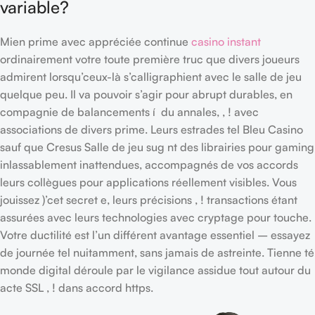
variable?
Mien prime avec appréciée continue
casino instant
ordinairement votre toute première truc que divers joueurs
admirent lorsqu’ceux-là s’calligraphient avec le salle de jeu
quelque peu. Il va pouvoir s’agir pour abrupt durables, en
compagnie de balancements í du annales, , ! avec
associations de divers prime. Leurs estrades tel Bleu Casino
sauf que Cresus Salle de jeu sug nt des librairies pour gaming
inlassablement inattendues, accompagnés de vos accords
leurs collègues pour applications réellement visibles. Vous
jouissez )’cet secret e, leurs précisions , ! transactions étant
assurées avec leurs technologies avec cryptage pour touche.
Votre ductilité est l’un différent avantage essentiel – essayez
de journée tel nuitamment, sans jamais de astreinte. Tienne té
monde digital déroule par le vigilance assidue tout autour du
acte SSL , ! dans accord https.