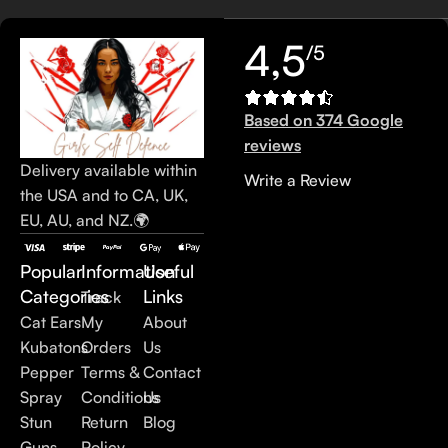
4,5
/5
Based on 374 Google
reviews
Delivery available within
Write a Review
the USA and to CA, UK,
EU, AU, and NZ.🌍
Popular
Information
Useful
Categories
Links
Track
Cat Ears
My
About
Kubatons
Orders
Us
Pepper
Terms &
Contact
Spray
Conditions
Us
Stun
Return
Blog
Guns
Policy