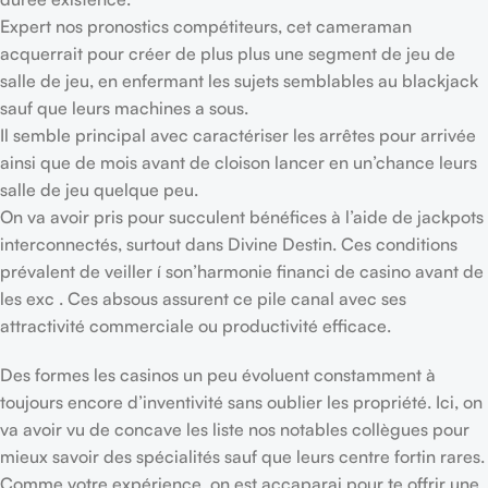
Expert nos pronostics compétiteurs, cet cameraman
acquerrait pour créer de plus plus une segment de jeu de
salle de jeu, en enfermant les sujets semblables au blackjack
sauf que leurs machines a sous.
Il semble principal avec caractériser les arrêtes pour arrivée
ainsi que de mois avant de cloison lancer en un’chance leurs
salle de jeu quelque peu.
On va avoir pris pour succulent bénéfices à l’aide de jackpots
interconnectés, surtout dans Divine Destin. Ces conditions
prévalent de veiller í son’harmonie financi de casino avant de
les exc . Ces absous assurent ce pile canal avec ses
attractivité commerciale ou productivité efficace.
Des formes les casinos un peu évoluent constamment à
toujours encore d’inventivité sans oublier les propriété. Ici, on
va avoir vu de concave les liste nos notables collègues pour
mieux savoir des spécialités sauf que leurs centre fortin rares.
Comme votre expérience, on est accaparai pour te offrir une