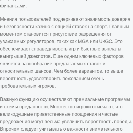
финансами.
Мнения пользователей подчеркивают значимость доверия
и безопасности казино с опцией ставок на спорт. Главным
моментом становится присутствие разрешения от
уважаемых регуляторов, таких как MGA или UKGC. Это
обеспечивает справедливость игр и быстрые выплаты
выигрышей джекпотов. Еще одним ключевых факторов
является разнообразие предлагаемых ставок и
относительных шансов. Чем более вариантов, то выше
вероятность удовлетворить пожеланиям очень
требовательных игроков.
Важную функцию осуществляют премиальные программы
и схемы преданности. Множество игроки отмечают, что
великодушные приветственные поощрения и частые
предложения могут весьма увеличить вероятность победы.
Впрочем следует учитывать о важности внимательного