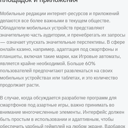
Мобильные редакции интернет-ресурсов и приложений
делаются все более важными в текущем обществе.
Обладатели мобильных устройств представляют
значительную часть аудитории, и пренебрегать их запросы
— означает упускать значительные перспективы. В сфере
онлайн казино, например, адаптация под смартфоны и
планшеты, включая такие марки, как Игровые автоматы,
является крайне необходимой. Больше 60%
пользователей предпочитают развлекаться на своих
мобильных устройствах или таблетах, и это количество
продолжает расти.
В случае, когда обсуждается разработке программ для
смартфонов под азартные игры, важно принимать во
внимание многочисленные элементы. Интерфейс должен
быть простым в использовании и адаптивным, чтобы
обеспечить удобный геймплей на любом экране. Вдобавок