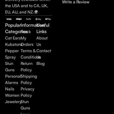
Write a Review
the USA and to CA, UK,
EU, AU, and NZ.🌍
Popular
Information
Useful
Categories
Links
Track
Cat Ears
My
About
Kubatons
Orders
Us
Pepper
Terms &
Contact
Spray
Conditions
Us
Stun
Return
Blog
Guns
Policy
Personal
Shipping
Alarms
Policy
Nails
Privacy
Women
Policy
Jewelery
Stun
Guns