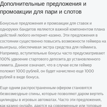
Дополнительные предложения и
промоакции для пари и слотов
Бонусные предложения и промоакции для ставок и
одноруких бандитов являются важной компонентом плана
действий любого интернет-казино. Эти предложения в
состоянии существенно повысить возможности геймера на
выигрыш, обеспечивая экстра средства для гейминга.
Например, вступительные бонусы часто предусматривают
100% удвоение стартового депозита до установленного
лимита. Данное означает, что в случае если геймер
положит 1000 рублей, он будет начислено еще 1000
рублей в виде бонуса.
Еще одним распространенным офером становятся
безвозмездные спины, которые позволяют даром вертеть
цилиндры в игровых автоматах. Часто эти предложения,
как казино онлайн, даются на современные или топовые