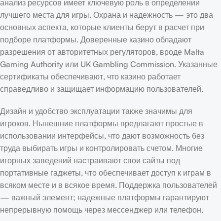
анализ ресурсов имеет ключевую роль в определении
лучшего места для игры. Охрана и надежность — это два
основных аспекта, которые клиенты берут в расчет при
подборе платформы. Доверенные казино обладают
разрешения от авторитетных регуляторов, вроде Malta
Gaming Authority или UK Gambling Commission. Указанные
сертификаты обеспечивают, что казино работает
справедливо и защищает информацию пользователей.
Дизайн и удобство эксплуатации также значимы для
игроков. Нынешние платформы предлагают простые в
использовании интерфейсы, что дают возможность без
труда выбирать игры и контролировать счетом. Многие
игорных заведений настраивают свои сайты под
портативные гаджеты, что обеспечивает доступ к играм в
всяком месте и в всякое время. Поддержка пользователей
— важный элемент; надежные платформы гарантируют
непрерывную помощь через мессенджер или телефон.