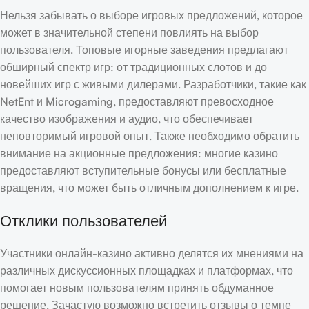
Нельзя забывать о выборе игровых предложений, которое
может в значительной степени повлиять на выбор
пользователя. Топовые игорные заведения предлагают
обширный спектр игр: от традиционных слотов и до
новейших игр с живыми дилерами. Разработчики, такие как
NetEnt и Microgaming, предоставляют превосходное
качество изображения и аудио, что обеспечивает
неповторимый игровой опыт. Также необходимо обратить
внимание на акционные предложения: многие казино
предоставляют вступительные бонусы или бесплатные
вращения, что может быть отличным дополнением к игре.
Отклики пользователей
Участники онлайн-казино активно делятся их мнениями на
различных дискуссионных площадках и платформах, что
помогает новым пользователям принять обдуманное
решение. Зачастую возможно встретить отзывы о темпе