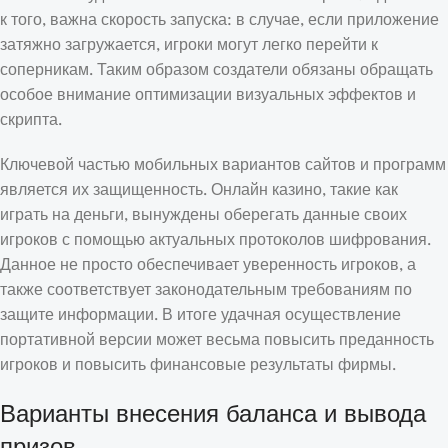
к того, важна скорость запуска: в случае, если приложение
затяжно загружается, игроки могут легко перейти к
соперникам. Таким образом создатели обязаны обращать
особое внимание оптимизации визуальных эффектов и
скрипта.
Ключевой частью мобильных вариантов сайтов и программ
является их защищенность. Онлайн казино, такие как
играть на деньги, вынуждены оберегать данные своих
игроков с помощью актуальных протоколов шифрования.
Данное не просто обеспечивает уверенность игроков, а
также соответствует законодательным требованиям по
защите информации. В итоге удачная осуществление
портативной версии может весьма повысить преданность
игроков и повысить финансовые результаты фирмы.
Варианты внесения баланса и вывода
призов