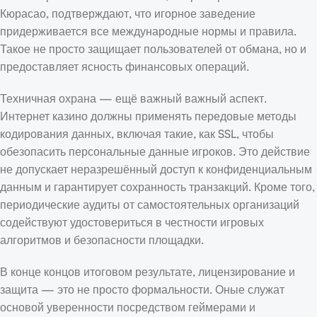
Кюрасао, подтверждают, что игорное заведение
придерживается все международные нормы и правила.
Такое не просто защищает пользователей от обмана, но и
предоставляет ясность финансовых операций.
Техничная охрана — ещё важный важный аспект.
Интернет казино должны применять передовые методы
кодирования данных, включая такие, как SSL, чтобы
обезопасить персональные данные игроков. Это действие
не допускает неразрешённый доступ к конфиденциальным
данным и гарантирует сохранность транзакций. Кроме того,
периодические аудиты от самостоятельных организаций
содействуют удостовериться в честности игровых
алгоритмов и безопасности площадки.
В конце концов итоговом результате, лицензирование и
защита — это не просто формальности. Оные служат
основой уверенности посредством геймерами и