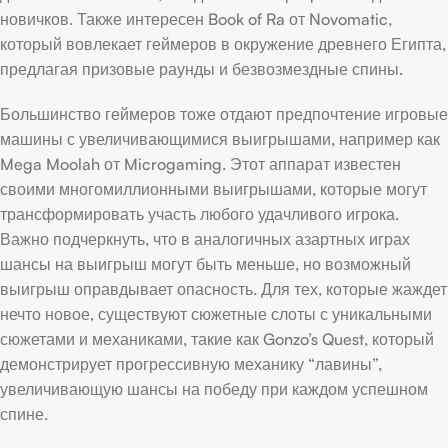
новичков. Также интересен Book of Ra от Novomatic,
который вовлекает геймеров в окружение древнего Египта,
предлагая призовые раунды и безвозмездные спины.
Большинство геймеров тоже отдают предпочтение игровые
машины с увеличивающимися выигрышами, например как
Mega Moolah от Microgaming. Этот аппарат известен
своими многомиллионными выигрышами, которые могут
трансформировать участь любого удачливого игрока.
Важно подчеркнуть, что в аналогичных азартных играх
шансы на выигрыш могут быть меньше, но возможный
выигрыш оправдывает опасность. Для тех, которые жаждет
нечто новое, существуют сюжетные слоты с уникальными
сюжетами и механиками, такие как Gonzo’s Quest, который
демонстрирует прогрессивную механику “лавины”,
увеличивающую шансы на победу при каждом успешном
спине.