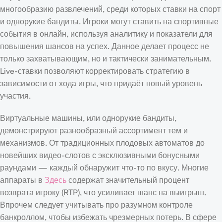
многообразию развлечений, среди которых ставки на спорт
и однорукие бандиты. Игроки могут ставить на спортивные
события в онлайн, используя аналитику и показатели для
повышения шансов на успех. Данное делает процесс не
только захватывающим, но и тактически занимательным.
Live-ставки позволяют корректировать стратегию в
зависимости от хода игры, что придаёт новый уровень
участия.
Виртуальные машины, или однорукие бандиты,
демонстрируют разнообразный ассортимент тем и
механизмов. От традиционных плодовых автоматов до
новейших видео-слотов с эксклюзивными бонусными
раундами — каждый обнаружит что-то по вкусу. Многие
аппараты в
Здесь
содержат значительный процент
возврата игроку (RTP), что усиливает шанс на выигрыш.
Впрочем следует учитывать про разумном контроле
банкроллом, чтобы избежать чрезмерных потерь. В сфере