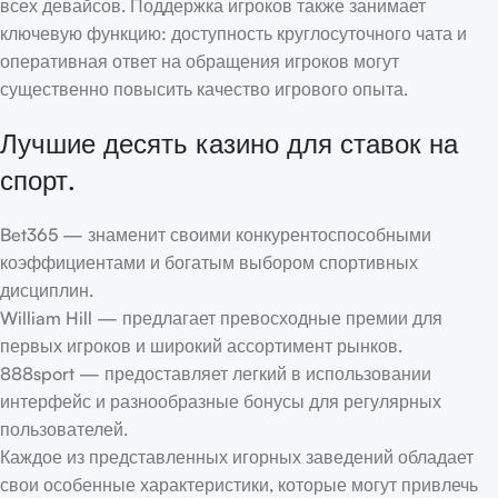
всех девайсов. Поддержка игроков также занимает
ключевую функцию: доступность круглосуточного чата и
оперативная ответ на обращения игроков могут
существенно повысить качество игрового опыта.
Лучшие десять казино для ставок на
спорт.
Bet365 — знаменит своими конкурентоспособными
коэффициентами и богатым выбором спортивных
дисциплин.
William Hill — предлагает превосходные премии для
первых игроков и широкий ассортимент рынков.
888sport — предоставляет легкий в использовании
интерфейс и разнообразные бонусы для регулярных
пользователей.
Каждое из представленных игорных заведений обладает
свои особенные характеристики, которые могут привлечь