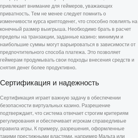
привлекает внимание для геймеров, уважающих
приватность. Тем не менее следует помнить о
изменчивости курса криптоденег, что способно повлиять на
конечный размер выигрыша. Необходимо брать в расчет
пределы на транзакции, заданные казино: минимум и
наибольшие суммы могут варьироваться в зависимости от
предпочтительного способа платежа. Это позволяет
геймерам продумывать свои подходы внесения средств и
снятия денег более продуктивно.
Сертификация и надежность
Сертификация играет важную задачу в обеспечении
безопасности виртуальных казино. Разрешение
подтверждает, что система отвечает строгим критериям
регулирования и обеспечивает игрокам справедливые
правила игры. К примеру, разрешения, оформленные
такими престижными властями, например Мальта или