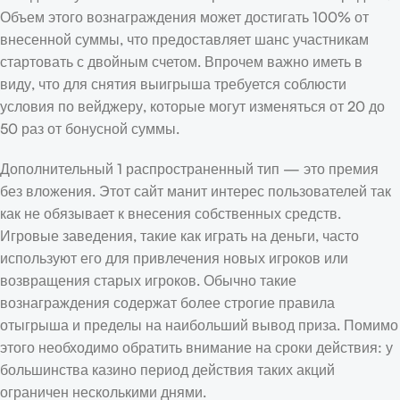
Объем этого вознаграждения может достигать 100% от
внесенной суммы, что предоставляет шанс участникам
стартовать с двойным счетом. Впрочем важно иметь в
виду, что для снятия выигрыша требуется соблюсти
условия по вейджеру, которые могут изменяться от 20 до
50 раз от бонусной суммы.
Дополнительный 1 распространенный тип — это премия
без вложения. Этот сайт манит интерес пользователей так
как не обязывает к внесения собственных средств.
Игровые заведения, такие как играть на деньги, часто
используют его для привлечения новых игроков или
возвращения старых игроков. Обычно такие
вознаграждения содержат более строгие правила
отыгрыша и пределы на наибольший вывод приза. Помимо
этого необходимо обратить внимание на сроки действия: у
большинства казино период действия таких акций
ограничен несколькими днями.