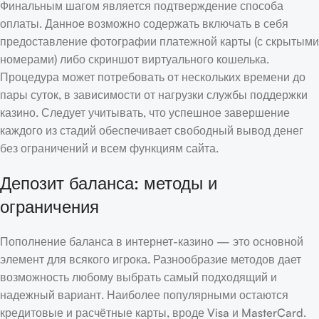
Финальным шагом является подтверждение способа
оплаты. Данное возможно содержать включать в себя
предоставление фотографии платежной карты (с скрытыми
номерами) либо скриншот виртуального кошелька.
Процедура может потребовать от нескольких времени до
пары суток, в зависимости от нагрузки службы поддержки
казино. Следует учитывать, что успешное завершение
каждого из стадий обеспечивает свободный вывод денег
без ограничений и всем функциям сайта.
Депозит баланса: методы и
ограничения
Пополнение баланса в интернет-казино — это основной
элемент для всякого игрока. Разнообразие методов дает
возможность любому выбрать самый подходящий и
надежный вариант. Наиболее популярными остаются
кредитовые и расчётные карты, вроде Visa и MasterCard.