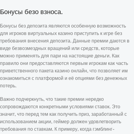
Бонусы безо взноса.
Бонусы без депозита являются особенную возможность
для игроков виртуальных казино приступить к игре без
требования внесения депозита. Данные премии даются в
виде безвозмездных вращений или средств, которые
можно применять для пари на настоящие деньги. Как
правило они предоставляются первым игрокам как часть
приветственного пакета казино онлайн, что позволяет им
ознакомиться с платформой и её опциями без денежных
потерь.
Важно подчеркнуть, что такие премии нередко
сопровождаются конкретными условиями ставок. Это
значит, что перед тем как получить приз, заработанный с
использованием акции, геймер должен удовлетворить
требования по ставкам. К примеру, когда гэмблинг-