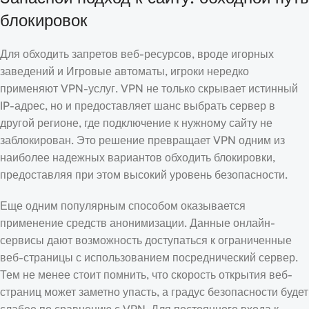
блокировок
Для обходить запретов веб-ресурсов, вроде игорных
заведений и Игровые автоматы, игроки нередко
применяют VPN-услуг. VPN не только скрывает истинный
IP-адрес, но и предоставляет шанс выбрать сервер в
другой регионе, где подключение к нужному сайту не
заблокирован. Это решение превращает VPN одним из
наиболее надежных вариантов обходить блокировки,
предоставляя при этом высокий уровень безопасности.
Еще одним популярным способом оказывается
применение средств анонимизации. Данные онлайн-
сервисы дают возможность доступаться к ограниченные
веб-страницы с использованием посреднический сервер.
Тем не менее стоит помнить, что скорость открытия веб-
страниц может заметно упасть, а градус безопасности будет