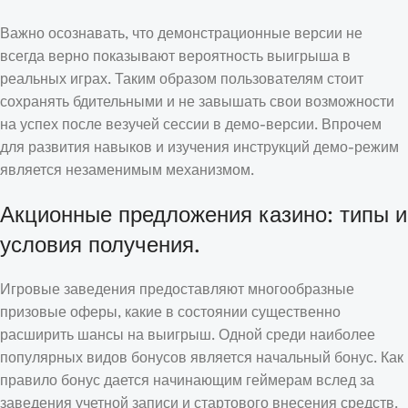
Важно осознавать, что демонстрационные версии не
всегда верно показывают вероятность выигрыша в
реальных играх. Таким образом пользователям стоит
сохранять бдительными и не завышать свои возможности
на успех после везучей сессии в демо-версии. Впрочем
для развития навыков и изучения инструкций демо-режим
является незаменимым механизмом.
Акционные предложения казино: типы и
условия получения.
Игровые заведения предоставляют многообразные
призовые оферы, какие в состоянии существенно
расширить шансы на выигрыш. Одной среди наиболее
популярных видов бонусов является начальный бонус. Как
правило бонус дается начинающим геймерам вслед за
заведения учетной записи и стартового внесения средств.