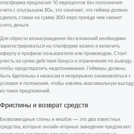
платформа предлагает 10 евроцентов без пополнения
счета с отыгрышем 30x, это означает, что геймер должен
сделать ставки на сумму 300 евро прежде чем сможет
снять деньги.
Для обрести вознаграждения без вложений необходимо
зарегистрироваться на платформе казино и включить
оферту в профиле пользователя или промокодом. Стоит
учесть на сроки действия бонуса и ограничение по выводу,
чтобы предотвратить недопонимания. Геймеры должны
быть бдительны к нюансам и непрерывно ознакомляться с
условия и положения, чтобы извлечь максимальную выгоду
из таких предложений.
Фриспины и возврат средств
Безвозмездные спины и кешбэк — это два известных
средства, которые онлайн игорные заведения предлагают