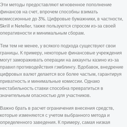
Эти методы предоставляют мгновенное пополнение
финансов на счет, впрочем способны взимать
комиссионные до 3%. Цифровые бумажники, в частности,
Skrill и Neteller, также пользуются спросом из-за своей
оперативности и минимальным сборам.
Тем тем не менее, у всякого подхода существуют свои
границы. К примеру, некоторые финансовые учреждения
могут замораживать операции на аккаунты казино из-за
правил противодействия гэмблингу. Вдобавок, внедрение
цифровых валют делается все более частым, гарантируя
приватность и минимальные комиссии. Однако
нестабильность ставки способна превратиться в
значительным опасностью для участников.
Важно брать в расчет ограничения внесения средств,
которые изменяются с учетом выбранного метода и
определенного заведения. К примеру, самая низкая