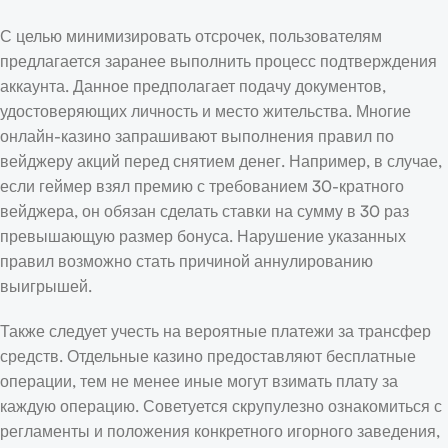
С целью минимизировать отсрочек, пользователям
предлагается заранее выполнить процесс подтверждения
аккаунта. Данное предполагает подачу документов,
удостоверяющих личность и место жительства. Многие
онлайн-казино запрашивают выполнения правил по
вейджеру акций перед снятием денег. Например, в случае,
если геймер взял премию с требованием 30-кратного
вейджера, он обязан сделать ставки на сумму в 30 раз
превышающую размер бонуса. Нарушение указанных
правил возможно стать причиной аннулированию
выигрышей.
Также следует учесть на вероятные платежи за трансфер
средств. Отдельные казино предоставляют бесплатные
операции, тем не менее иные могут взимать плату за
каждую операцию. Советуется скрупулезно ознакомиться с
регламенты и положения конкретного игорного заведения,