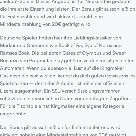
Jackpot-Spiele. Dieses Angebot ist für Neukunden gedacht,
die ihre erste Einzahlung leisten. Der Bonus gilt ausschließlich
für Ersteinzahler und wird aktiviert, sobald eine
Mindesteinzahlung von 20€ getätigt wird.
Deutsche Spieler finden hier ihre Lieblingsklassiker von
Merkur und Gamomat wie Book of Ra, Eye of Horus und
Ramses Book. Die beliebten Gates of Olympus und Sweet
Bonanza von Pragmatic Play gehören zu den meistgespielten
Automaten. Wenn du ebenso viel Lust auf die Kingmaker
Casinospiele hast wie ich, kannst du dich guten Gewissens ins
Spiel stürzen – denn der Anbieter ist mit einer offiziellen
Lizenz ausgestattet. Ein SSL-Verschlüsselungsverfahren
schützt deine persönlichen Daten vor unbefugten Zugriffen.
Für die Tischspiele hat Kingmaker eine eigene Kategorie
eingerichtet.
Der Bonus gilt ausschließlich für Ersteinzahler und wird
aktiviert, sobald eine Mindesteinzahlung von 20€ getätigt