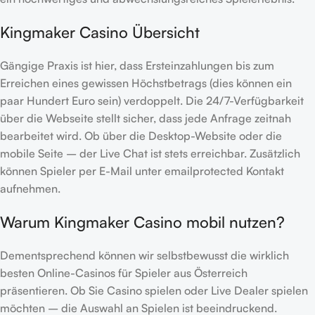
Kingmaker Casino Übersicht
Gängige Praxis ist hier, dass Ersteinzahlungen bis zum
Erreichen eines gewissen Höchstbetrags (dies können ein
paar Hundert Euro sein) verdoppelt. Die 24/7-Verfügbarkeit
über die Webseite stellt sicher, dass jede Anfrage zeitnah
bearbeitet wird. Ob über die Desktop-Website oder die
mobile Seite – der Live Chat ist stets erreichbar. Zusätzlich
können Spieler per E-Mail unter emailprotected Kontakt
aufnehmen.
Warum Kingmaker Casino mobil nutzen?
Dementsprechend können wir selbstbewusst die wirklich
besten Online-Casinos für Spieler aus Österreich
präsentieren. Ob Sie Casino spielen oder Live Dealer spielen
möchten – die Auswahl an Spielen ist beeindruckend.