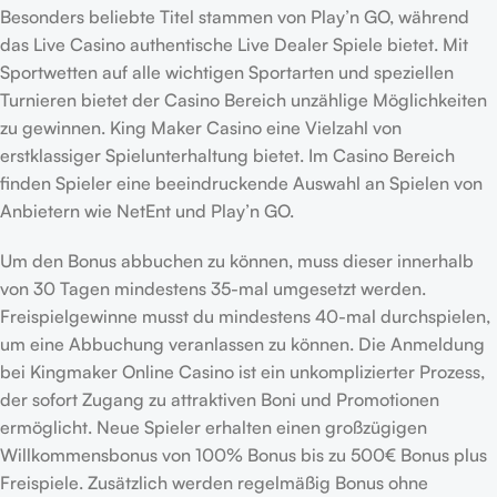
Besonders beliebte Titel stammen von Play’n GO, während
das Live Casino authentische Live Dealer Spiele bietet. Mit
Sportwetten auf alle wichtigen Sportarten und speziellen
Turnieren bietet der Casino Bereich unzählige Möglichkeiten
zu gewinnen. King Maker Casino eine Vielzahl von
erstklassiger Spielunterhaltung bietet. Im Casino Bereich
finden Spieler eine beeindruckende Auswahl an Spielen von
Anbietern wie NetEnt und Play’n GO.
Um den Bonus abbuchen zu können, muss dieser innerhalb
von 30 Tagen mindestens 35-mal umgesetzt werden.
Freispielgewinne musst du mindestens 40-mal durchspielen,
um eine Abbuchung veranlassen zu können. Die Anmeldung
bei Kingmaker Online Casino ist ein unkomplizierter Prozess,
der sofort Zugang zu attraktiven Boni und Promotionen
ermöglicht. Neue Spieler erhalten einen großzügigen
Willkommensbonus von 100% Bonus bis zu 500€ Bonus plus
Freispiele. Zusätzlich werden regelmäßig Bonus ohne