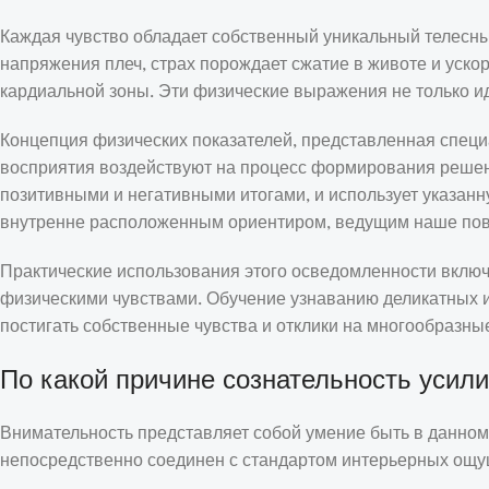
Каждая чувство обладает собственный уникальный телесны
напряжения плеч, страх порождает сжатие в животе и ускор
кардиальной зоны. Эти физические выражения не только и
Концепция физических показателей, представленная специа
восприятия воздействуют на процесс формирования решен
позитивными и негативными итогами, и использует указанн
внутренне расположенным ориентиром, ведущим наше пов
Практические использования этого осведомленности включ
физическими чувствами. Обучение узнаванию деликатных и
постигать собственные чувства и отклики на многообразны
По какой причине сознательность усил
Внимательность представляет собой умение быть в данном
непосредственно соединен с стандартом интерьерных ощущ