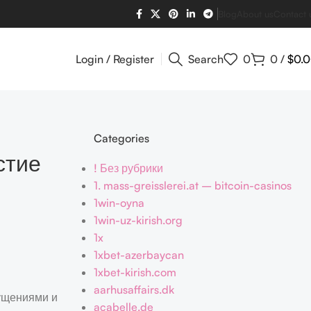
Blog
About us
Contact 
Login / Register
Search
0
0
/
$
0.
Categories
стие
! Без рубрики
1. mass-greisslerei.at – bitcoin-casinos
1win-oyna
1win-uz-kirish.org
1x
1xbet-azerbaycan
1xbet-kirish.com
aarhusaffairs.dk
ущениями и
acabelle.de