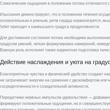
Соматические ощущения в положении потока отличаются 
Изыскания демонстрируют, что в положении течения осущ
основательным и ровным, ритм сердца нормализуется, мыш
1хбет приходит к наивысшего градуса продуктивности.
Для достижения состояния потока необходимо выполнение
градусом умений, четкая формулировка намерений, немед
Важную роль исполняет также корректная подготовка теле
Действие наслаждения и уюта на граду
Благоприятные чувства и физический удобство создают наи
не затрачивает энергию на сражение с дискомфортом или 
сосредоточенности и созидательной активности.
Передатчики нервных импульсов удовольствия – дофамин
формируют положительные ощущения, но и совершенству
умение к изучению, серотонин выравнивает состояние ду