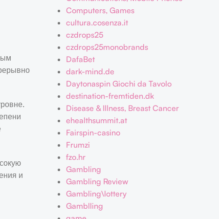
Computers, Games
cultura.cosenza.it
czdrops25
czdrops25monobrands
ным
DafaBet
прерывно
dark-mind.de
Daytonaspin Giochi da Tavolo
destination-fremtiden.dk
уровне.
Disease & Illness, Breast Cancer
тепени
ehealthsummit.at
е
Fairspin-casino
Frumzi
fzo.hr
ысокую
Gambling
ения и
Gambling Review
Gambling\lottery
Gamblling
game