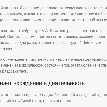
й паттерн. Ликование дополняется воздушностью в торсе и
ение пульса, а печаль воспринимается как давление в обла
дут с переживания – они представляют их составной элеме
листом по нейронаукам А. Дамазио, разъясняет, как телес
ий. Система запоминает телесные отклики, ассоциированн
ую данные для рассмотрения новых ситуаций. 1xbet казино
едение.
ают улучшение чувственного интеллекта через деятельност
зменений в физическом состоянии помогает более качеств
е раздражители.
ивает вхождение в деятельность
 мгновении, следя за текущим без мнений и суждений. Дан
ений и глубиной вхождения в активность.