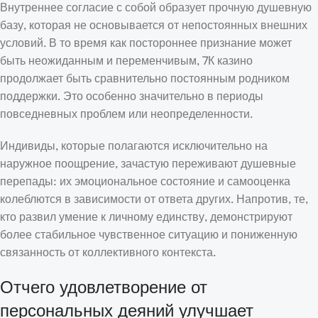
Внутреннее согласие с собой образует прочную душевную
базу, которая не основывается от непостоянных внешних
условий. В то время как постороннее признание может
быть неожиданным и переменчивым, 7К казино
продолжает быть сравнительно постоянным родником
поддержки. Это особенно значительно в периоды
повседневных проблем или неопределенности.
Индивиды, которые полагаются исключительно на
наружное поощрение, зачастую переживают душевные
перепады: их эмоциональное состояние и самооценка
колеблются в зависимости от ответа других. Напротив, те,
кто развил умение к личному единству, демонстрируют
более стабильное чувственное ситуацию и пониженную
связанность от коллективного контекста.
Отчего удовлетворение от
персональных деяний улучшает