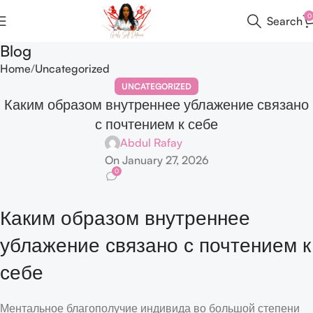
0
Search
Blog
Home
Uncategorized
UNCATEGORIZED
Каким образом внутреннее ублажение связано
с почтением к себе
Abdul Rafay
On January 27, 2026
0
Каким образом внутреннее
ублажение связано с почтением к
себе
Ментальное благополучие индивида во большой степени