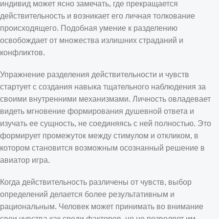
индивид может ясно замечать, где прекращается
действительность и возникает его личная толкование
происходящего. Подобная умение к разделению
освобождает от множества излишних страданий и
конфликтов.
Упражнение разделения действительности и чувств
стартует с создания навыка тщательного наблюдения за
своими внутренними механизмами. Личность овладевает
видеть мгновение формирования душевной ответа и
изучать ее сущность, не соединяясь с ней полностью. Это
формирует промежуток между стимулом и откликом, в
котором становится возможным осознанный решение в
авиатор игра.
Когда действительность различены от чувств, выбор
определений делается более результативным и
рациональным. Человек может принимать во внимание
свои чувства как среди факторов, но не позволяет им