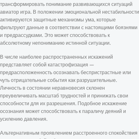
трансформировать понимание развивающихся ситуаций
авиатор игра. В положении эмоциональной нестабильности
активируются защитные механизмы ума, которые
фильтруют данные в соответствии с настоящими боязнями
и предрассудками. Это может способствовать к
абсолютному непониманию истинной ситуации.
В числе наиболее распространенных искажений
представляет собой катастрофизация –
предрасположенность осознавать беспристрастные или
чуть отрицательные события как разрушительные.
Личность в состоянии неравновесия склонен
преувеличивать масштаб трудностей и принижать свои
способности для их разрешения. Подобное искажение
осознания может способствовать к параличу деяний и
усилению давления.
Альтернативным проявлением расстроенного спокойствия