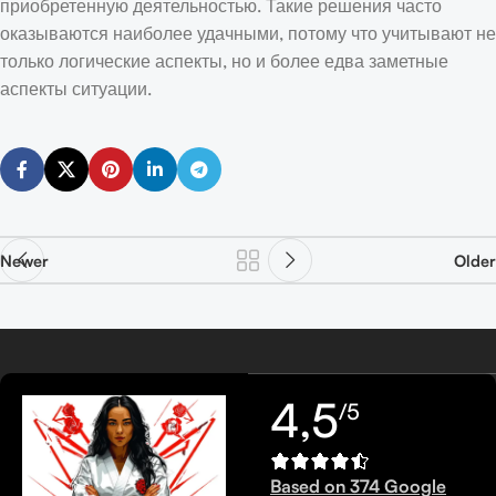
приобретенную деятельностью. Такие решения часто
оказываются наиболее удачными, потому что учитывают не
только логические аспекты, но и более едва заметные
аспекты ситуации.
Newer
Older
4,5
/5
Based on 374 Google