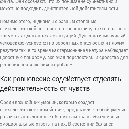
факта. Они осознают, что их понимание субъективно и
может не подходить действительной действительности.
Помимо этого, индивиды с разным степенью
психологической постоянства концентрируются на разных
элементах одних и тех же ситуаций. Душевно изменчивый
человек фокусируется на вероятных опасностях и плохих
результатах, в то время как гармоничная натура наблюдает
целостную панораму, включая перспективы и средства для
решения появляющихся проблем.
Как равновесие содействует отделять
действительность от чувств
Среди важнейших умений, которые создает
психологическое спокойствие, представляет собой умение
различать объективные обстоятельства и субъективные
эмоциональные ответы на них. В состоянии баланса