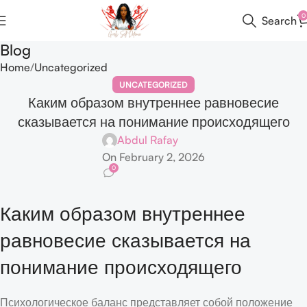
0
Search
Blog
Home
Uncategorized
UNCATEGORIZED
Каким образом внутреннее равновесие
сказывается на понимание происходящего
Abdul Rafay
On February 2, 2026
0
Каким образом внутреннее
равновесие сказывается на
понимание происходящего
Психологическое баланс представляет собой положение