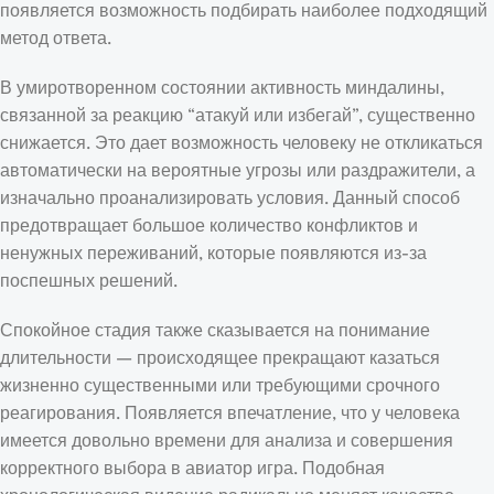
появляется возможность подбирать наиболее подходящий
метод ответа.
В умиротворенном состоянии активность миндалины,
связанной за реакцию “атакуй или избегай”, существенно
снижается. Это дает возможность человеку не откликаться
автоматически на вероятные угрозы или раздражители, а
изначально проанализировать условия. Данный способ
предотвращает большое количество конфликтов и
ненужных переживаний, которые появляются из-за
поспешных решений.
Спокойное стадия также сказывается на понимание
длительности – происходящее прекращают казаться
жизненно существенными или требующими срочного
реагирования. Появляется впечатление, что у человека
имеется довольно времени для анализа и совершения
корректного выбора в авиатор игра. Подобная