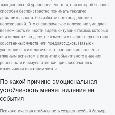
эмоциональной уравновешенности, при которой человек
способен беспристрастно понимать текущую
действительность без избыточного воздействия
переживаний. Это специфическое положение ума дает
возможность личности видеть ситуации такими, которые
они являются на деле, не изменяя их через перспективу
собственных чувств или предрассудков. Навык к
удержанию психологического равновесия является
главным аспектом в развитии объективного видения
реальности и результативной приспособления к
изменчивым факторам жизни.
По какой причине эмоциональная
устойчивость меняет видение на
события
Психологическая стабильность создает особый барьер,