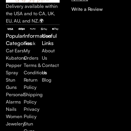
Delivery available within
Write a Review
the USA and to CA, UK,
EU, AU, and NZ.🌍
Popular
Information
Useful
Categories
Links
Track
Cat Ears
My
About
Kubatons
Orders
Us
Pepper
Terms &
Contact
Spray
Conditions
Us
Stun
Return
Blog
Guns
Policy
Personal
Shipping
Alarms
Policy
Nails
Privacy
Women
Policy
Jewelery
Stun