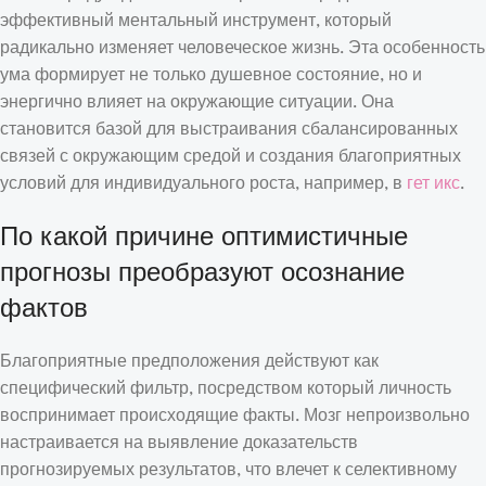
эффективный ментальный инструмент, который
радикально изменяет человеческое жизнь. Эта особенность
ума формирует не только душевное состояние, но и
энергично влияет на окружающие ситуации. Она
становится базой для выстраивания сбалансированных
связей с окружающим средой и создания благоприятных
условий для индивидуального роста, например, в
гет икс
.
По какой причине оптимистичные
прогнозы преобразуют осознание
фактов
Благоприятные предположения действуют как
специфический фильтр, посредством который личность
воспринимает происходящие факты. Мозг непроизвольно
настраивается на выявление доказательств
прогнозируемых результатов, что влечет к селективному