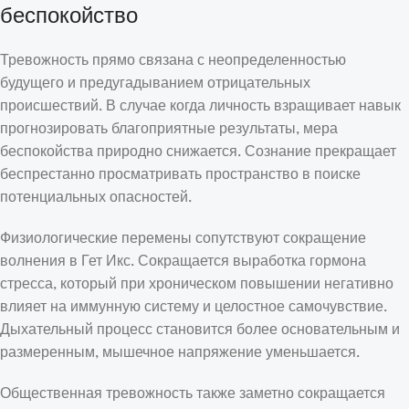
беспокойство
Тревожность прямо связана с неопределенностью
будущего и предугадыванием отрицательных
происшествий. В случае когда личность взращивает навык
прогнозировать благоприятные результаты, мера
беспокойства природно снижается. Сознание прекращает
беспрестанно просматривать пространство в поиске
потенциальных опасностей.
Физиологические перемены сопутствуют сокращение
волнения в Гет Икс. Сокращается выработка гормона
стресса, который при хроническом повышении негативно
влияет на иммунную систему и целостное самочувствие.
Дыхательный процесс становится более основательным и
размеренным, мышечное напряжение уменьшается.
Общественная тревожность также заметно сокращается