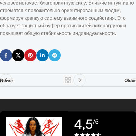
человек источает благоприятную силу. Близкие интуитивно
стремятся к положительно ориентированным людям,
формируя крепкую систему взаимного содействия. Это
образует защитный буфер против житейских нагрузок и
повышает общую стабильность индивидуальности.
Newer
Older
4,5
/5