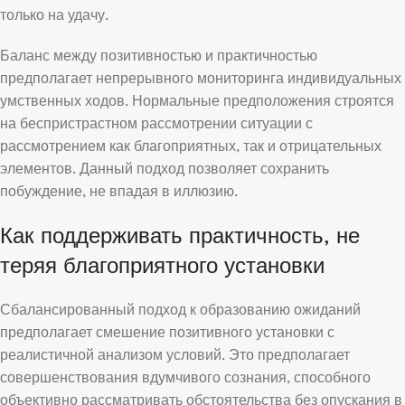
только на удачу.
Баланс между позитивностью и практичностью
предполагает непрерывного мониторинга индивидуальных
умственных ходов. Нормальные предположения строятся
на беспристрастном рассмотрении ситуации с
рассмотрением как благоприятных, так и отрицательных
элементов. Данный подход позволяет сохранить
побуждение, не впадая в иллюзию.
Как поддерживать практичность, не
теряя благоприятного установки
Сбалансированный подход к образованию ожиданий
предполагает смешение позитивного установки с
реалистичной анализом условий. Это предполагает
совершенствования вдумчивого сознания, способного
объективно рассматривать обстоятельства без опускания в