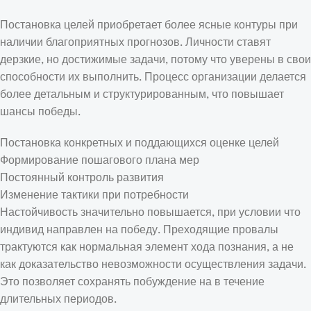
Постановка целей приобретает более ясные контуры при
наличии благоприятных прогнозов. Личности ставят
дерзкие, но достижимые задачи, потому что уверены в свои
способности их выполнить. Процесс организации делается
более детальным и структурированным, что повышает
шансы победы.
Постановка конкретных и поддающихся оценке целей
Формирование пошагового плана мер
Постоянный контроль развития
Изменение тактики при потребности
Настойчивость значительно повышается, при условии что
индивид направлен на победу. Преходящие провалы
трактуются как нормальная элемент хода познания, а не
как доказательство невозможности осуществления задачи.
Это позволяет сохранять побуждение на в течение
длительных периодов.