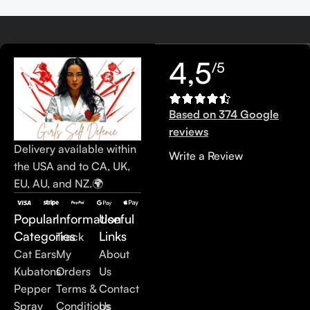
4,5
/5
Based on 374 Google
reviews
Delivery available within
Write a Review
the USA and to CA, UK,
EU, AU, and NZ.🌍
Popular
Information
Useful
Categories
Links
Track
Cat Ears
My
About
Kubatons
Orders
Us
Pepper
Terms &
Contact
Spray
Conditions
Us