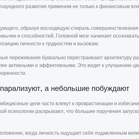
омпаундного развития применим не только к финансовым вл
дующего, образуя восходящую спираль совершенствования.
ивычек и способностей. Головной мозг начинает осознават
позицию личности к трудностям и вызовам.
ые переживания буквально перестраивают архитектуру раз
олее активными и эффективными. Это ведет к улучшению це
воренности.
парализуют, а небольшие побуждают
амбициозные цели часто влекут к прокрастинации и избеган
кой психологии раскрывают, что большие поручения запус
ложение, когда личность ощущает себя подавленным вел