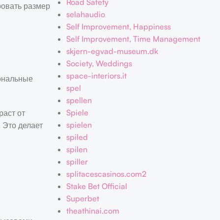
Road Safety
ровать размер
selahaudio
Self Improvement, Happiness
Self Improvement, Time Management
skjern-egvad-museum.dk
Society, Weddings
space-interiors.it
сональные
spel
spellen
Spiele
раст от
spielen
 Это делает
spiled
spilen
spiller
splitacescasinos.com2
Stake Bet Official
Superbet
theathinai.com