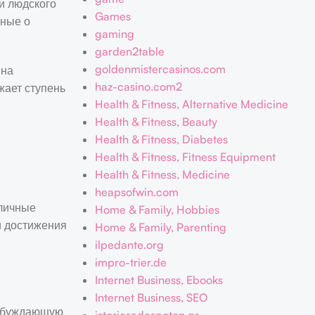
и людского
Games
нные о
gaming
garden2table
goldenmistercasinos.com
 на
haz-casino.com2
жает ступень
Health & Fitness, Alternative Medicine
Health & Fitness, Beauty
Health & Fitness, Diabetes
Health & Fitness, Fitness Equipment
Health & Fitness, Medicine
heapsofwin.com
 личные
Home & Family, Hobbies
и достижения
Home & Family, Parenting
ilpedante.org
impro-trier.de
Internet Business, Ebooks
Internet Business, SEO
побуждающую