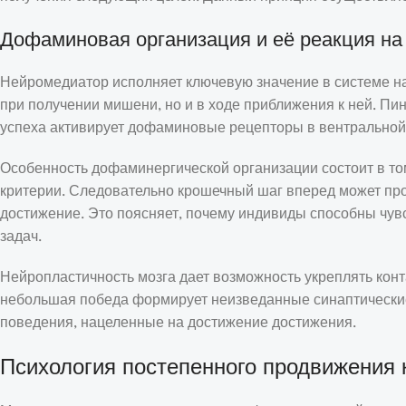
Дофаминовая организация и её реакция на
Нейромедиатор исполняет ключевую значение в системе на
при получении мишени, но и в ходе приближения к ней. Пи
успеха активирует дофаминовые рецепторы в вентральной
Особенность дофаминергической организации состоит в том
критерии. Следовательно крошечный шаг вперед может про
достижение. Это поясняет, почему индивиды способны чу
задач.
Нейропластичность мозга дает возможность укреплять кон
небольшая победа формирует неизведанные синаптически
поведения, нацеленные на достижение достижения.
Психология постепенного продвижения 