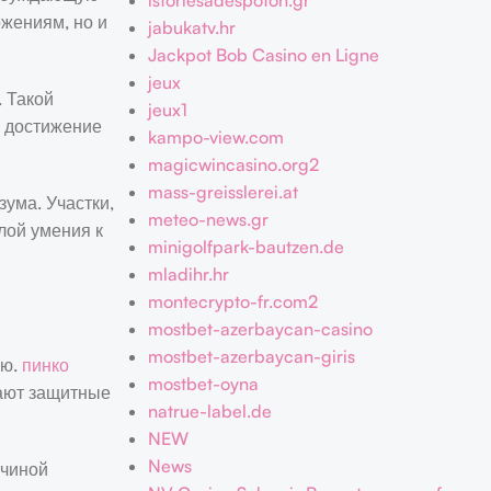
istoriesadespoton.gr
ожениям, но и
jabukatv.hr
Jackpot Bob Casino en Ligne
jeux
 Такой
jeux1
ь достижение
kampo-view.com
magicwincasino.org2
mass-greisslerei.at
ума. Участки,
meteo-news.gr
лой умения к
minigolfpark-bautzen.de
mladihr.hr
montecrypto-fr.com2
mostbet-azerbaycan-casino
mostbet-azerbaycan-giris
ию.
пинко
mostbet-oyna
кают защитные
natrue-label.de
NEW
News
ичиной