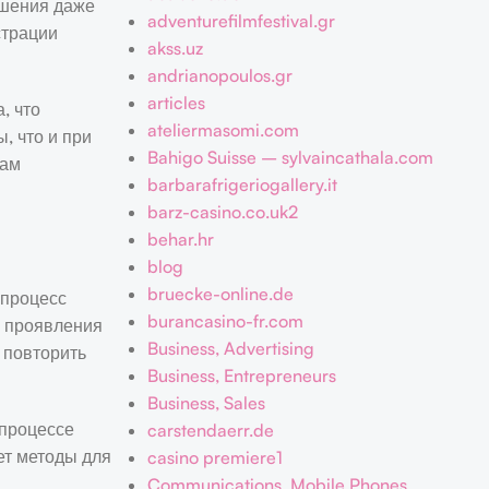
ршения даже
adventurefilmfestival.gr
страции
akss.uz
andrianopoulos.gr
articles
, что
ateliermasomi.com
, что и при
Bahigo Suisse – sylvaincathala.com
нам
barbarafrigeriogallery.it
barz-casino.co.uk2
behar.hr
blog
bruecke-online.de
 процесс
burancasino-fr.com
е проявления
Business, Advertising
 повторить
Business, Entrepreneurs
Business, Sales
 процессе
carstendaerr.de
ет методы для
casino premiere1
Communications, Mobile Phones