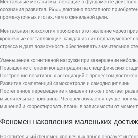
Ментальные механизмы, лежащие в фундаменте действенно
осознания развития. Pinco доктрина поэтапного приобрете
промежуточных итогах, чем о финальной цели.
Ментальная психология проясняет этот явление через при
крошечные составляющие, каждая из них подразумевает с
стресса и дает возможность обеспечивать значительное ст
Уменьшение когнитивной нагрузки при завершении неболь
Повышение степени концентрации на специфических стад
Построение позитивных ассоциаций с процессом достижен
Развитие компетенций самоконтроля и самодисциплины
Постепенное перемещение к мишени также помогает разви
мыслительные принципы. Человек обучается лучше понимат
мишеней и корректировать планы в зависимости от момент
Феномен накопления маленьких дости
Накопительный феномен крошечных побед образует интен