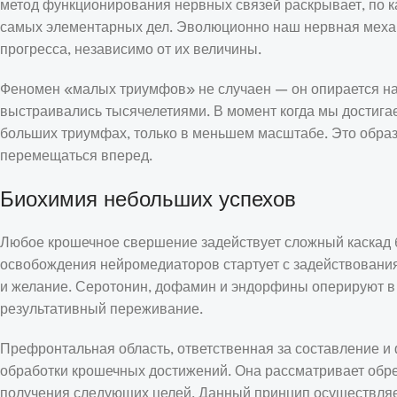
метод функционирования нервных связей раскрывает, по 
самых элементарных дел. Эволюционно наш нервная механ
прогресса, независимо от их величины.
Феномен «малых триумфов» не случаен – он опирается н
выстраивались тысячелетиями. В момент когда мы достига
больших триумфах, только в меньшем масштабе. Это образ
перемещаться вперед.
Биохимия небольших успехов
Любое крошечное свершение задействует сложный каскад б
освобождения нейромедиаторов стартует с задействования
и желание. Серотонин, дофамин и эндорфины оперируют в 
результативный переживание.
Префронтальная область, ответственная за составление и
обработки крошечных достижений. Она рассматривает обре
получения следующих целей. Данный принцип осуществляе