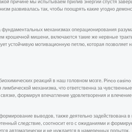
какой причине мы испытываем прилив энергии спустя заве
изм развивалась так, чтобы поощрять какие угодно демон
а фундаментальных механизмах операционирования разума
ем крошечной мишени, включаются такие же нервные тракты
ует устойчивую мотивационную петлю, которая позволяет 
иохимических реакций в наш головном мозге. Pinco casino
 лимбической механизма, что ответственна за чувственны
связке, формируя впечатление удовлетворения и влечение
 формирование выводов, также деятельно задействована в
тенный следствие, соотносит его с ожиданиями и формиру
тся автоматически и не нуждается в намеренных попыток.