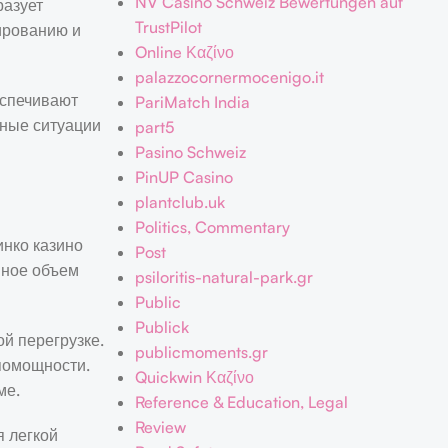
NV Casino Schweiz Bewertungen auf
разует
TrustPilot
тированию и
Online Καζίνο
palazzocornermocenigo.it
еспечивают
PariMatch India
нные ситуации
part5
Pasino Schweiz
PinUP Casino
plantclub.uk
Politics, Commentary
инко казино
Post
нное объем
psiloritis-natural-park.gr
Public
Publick
ой перегрузке.
publicmoments.gr
помощности.
Quickwin Καζίνο
ме.
Reference & Education, Legal
Review
я легкой