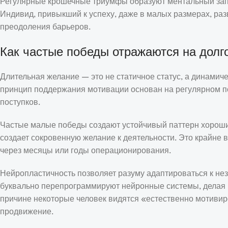
Регулярные крошечные триумфы образуют ментальный запа
Индивид, привыкший к успеху, даже в малых размерах, раз
преодоления барьеров.
Как частые победы отражаются на дол
Длительная желание – это не статичное статус, а динамиче
принцип поддержания мотивации основан на регулярном п
поступков.
Частые малые победы создают устойчивый паттерн хороших
создает сокровенную желание к деятельности. Это крайне в
через месяцы или годы операционирования.
Нейропластичность позволяет разуму адаптироваться к н
буквально перепрограммируют нейронные системы, делая 
причине некоторые человек видятся «естественно мотивир
продвижение.