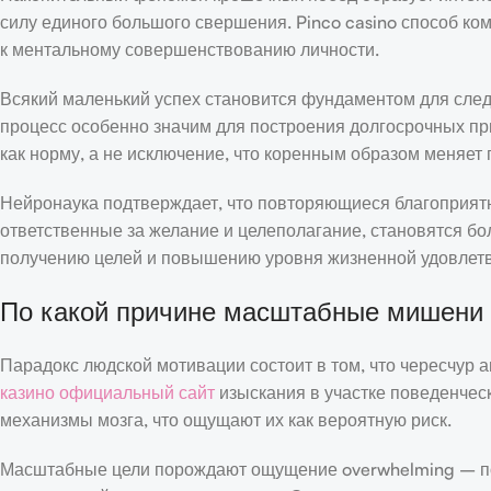
силу единого большого свершения. Pinco casino способ к
к ментальному совершенствованию личности.
Всякий маленький успех становится фундаментом для сле
процесс особенно значим для построения долгосрочных пр
как норму, а не исключение, что коренным образом меняет 
Нейронаука подтверждает, что повторяющиеся благоприятн
ответственные за желание и целеполагание, становятся б
получению целей и повышению уровня жизненной удовлет
По какой причине масштабные мишени 
Парадокс людской мотивации состоит в том, что чересчур 
казино официальный сайт
изыскания в участке поведенчес
механизмы мозга, что ощущают их как вероятную риск.
Масштабные цели порождают ощущение overwhelming – по