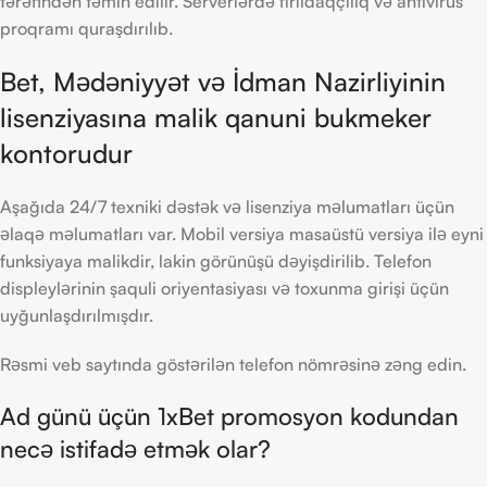
tərəfindən təmin edilir. Serverlərdə fırıldaqçılıq və antivirus
proqramı quraşdırılıb.
Bet, Mədəniyyət və İdman Nazirliyinin
lisenziyasına malik qanuni bukmeker
kontorudur
Aşağıda 24/7 texniki dəstək və lisenziya məlumatları üçün
əlaqə məlumatları var. Mobil versiya masaüstü versiya ilə eyni
funksiyaya malikdir, lakin görünüşü dəyişdirilib. Telefon
displeylərinin şaquli oriyentasiyası və toxunma girişi üçün
uyğunlaşdırılmışdır.
Rəsmi veb saytında göstərilən telefon nömrəsinə zəng edin.
Ad günü üçün 1xBet promosyon kodundan
necə istifadə etmək olar?