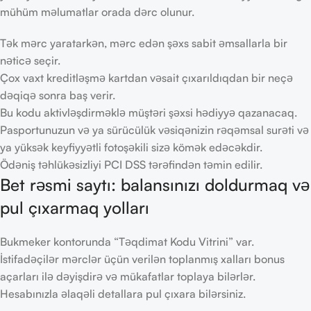
mühüm məlumatlar orada dərc olunur.
Tək mərc yaratarkən, mərc edən şəxs sabit əmsallarla bir
nəticə seçir.
Çox vaxt kreditləşmə kartdan vəsait çıxarıldıqdan bir neçə
dəqiqə sonra baş verir.
Bu kodu aktivləşdirməklə müştəri şəxsi hədiyyə qazanacaq.
Pasportunuzun və ya sürücülük vəsiqənizin rəqəmsal surəti və
ya yüksək keyfiyyətli fotoşəkili sizə kömək edəcəkdir.
Ödəniş təhlükəsizliyi PCI DSS tərəfindən təmin edilir.
Bet rəsmi saytı: balansınızı doldurmaq və
pul çıxarmaq yolları
Bukmeker kontorunda “Təqdimat Kodu Vitrini” var.
İstifadəçilər mərclər üçün verilən toplanmış xalları bonus
açarları ilə dəyişdirə və mükafatlar toplaya bilərlər.
Hesabınızla əlaqəli detallara pul çıxara bilərsiniz.