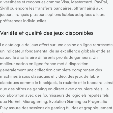
diversifiées et reconnues comme Visa, Mastercard, PayPal,
Skrill ou encore les transferts bancaires, offrant ainsi aux
joueurs français plusieurs options fiables adaptées à leurs
préférences individuelles.
Variété et qualité des jeux disponibles
Le catalogue de jeux offert sur une casino en ligne représente
un indicateur fondamental de sa excellence globale et de sa
capacité à satisfaire différents profils de gameurs. Un
meilleur casino en ligne france met à disposition
généralement une collection complète comprenant des
machines à sous classiques et vidéo, des jeux de table
classiques comme le blackjack, la roulette et le baccara, ainsi
que des offres de gaming en direct avec croupiers réels. La
collaboration avec des fournisseurs de logiciels réputés tels
que NetEnt, Microgaming, Evolution Gaming ou Pragmatic
Play assure des sessions de gaming fluides et graphiquement