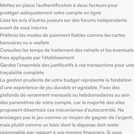
Mettez en place l’authentification à deux facteurs pour
protéger adéquatement votre compte en ligne
Lisez les avis d’autres joueurs sur des forums indépendants
avant de vous inscrire
Préférez les modes de paiement fiables comme les cartes
bancaires ou e-wallets
Consultez les temps de traitement des retraits et les éventuels
frais appliqués par l’établissement
Gardez l’ensemble des justificatifs à vos transactions pour une
traçabilité complète
La gestion prudente de votre budget représente la fondation
d’une expérience de jeu durable et agréable. Fixez des
plafonds de versement mensuels ou hebdomadaires au sein
des paramètres de votre compte, car la majorité des sites
proposent désormais ces mécanismes d’autocontrôle. Ne
envisagez pas le jeu comme un moyen de gagner de l’argent,
mais plutôt comme un loisir dont la dépense doit rester
raisonnable par rapport à vos moyens financiers. Si vous