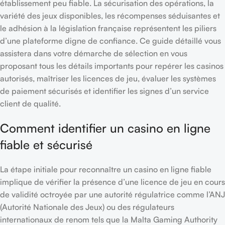
établissement peu fiable. La sécurisation des opérations, la
variété des jeux disponibles, les récompenses séduisantes et
le adhésion à la législation française représentent les piliers
d’une plateforme digne de confiance. Ce guide détaillé vous
assistera dans votre démarche de sélection en vous
proposant tous les détails importants pour repérer les casinos
autorisés, maîtriser les licences de jeu, évaluer les systèmes
de paiement sécurisés et identifier les signes d’un service
client de qualité.
Comment identifier un casino en ligne
fiable et sécurisé
La étape initiale pour reconnaître un casino en ligne fiable
implique de vérifier la présence d’une licence de jeu en cours
de validité octroyée par une autorité régulatrice comme l’ANJ
(Autorité Nationale des Jeux) ou des régulateurs
internationaux de renom tels que la Malta Gaming Authority