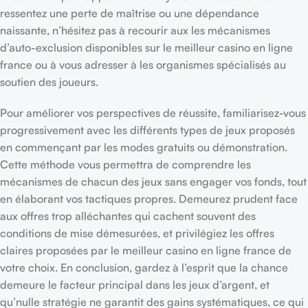
ressentez une perte de maîtrise ou une dépendance
naissante, n’hésitez pas à recourir aux les mécanismes
d’auto-exclusion disponibles sur le meilleur casino en ligne
france ou à vous adresser à les organismes spécialisés au
soutien des joueurs.
Pour améliorer vos perspectives de réussite, familiarisez-vous
progressivement avec les différents types de jeux proposés
en commençant par les modes gratuits ou démonstration.
Cette méthode vous permettra de comprendre les
mécanismes de chacun des jeux sans engager vos fonds, tout
en élaborant vos tactiques propres. Demeurez prudent face
aux offres trop alléchantes qui cachent souvent des
conditions de mise démesurées, et privilégiez les offres
claires proposées par le meilleur casino en ligne france de
votre choix. En conclusion, gardez à l’esprit que la chance
demeure le facteur principal dans les jeux d’argent, et
qu’nulle stratégie ne garantit des gains systématiques, ce qui