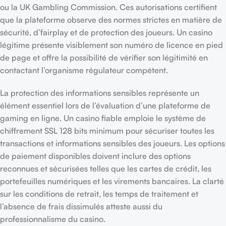
ou la UK Gambling Commission. Ces autorisations certifient
que la plateforme observe des normes strictes en matière de
sécurité, d’fairplay et de protection des joueurs. Un casino
légitime présente visiblement son numéro de licence en pied
de page et offre la possibilité de vérifier son légitimité en
contactant l’organisme régulateur compétent.
La protection des informations sensibles représente un
élément essentiel lors de l’évaluation d’une plateforme de
gaming en ligne. Un casino fiable emploie le système de
chiffrement SSL 128 bits minimum pour sécuriser toutes les
transactions et informations sensibles des joueurs. Les options
de paiement disponibles doivent inclure des options
reconnues et sécurisées telles que les cartes de crédit, les
portefeuilles numériques et les virements bancaires. La clarté
sur les conditions de retrait, les temps de traitement et
l’absence de frais dissimulés atteste aussi du
professionnalisme du casino.