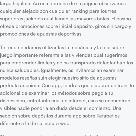
larga hojalata. An una derecha de su página observamos
cualquier alejado con cualquier ranking para los tres
superiores jackpots cual tienen las mayores botes. El casino
ofrece promociones sobre inicial depósito, giros sin cargo y
promociones de apuestas deportivas.
Te recomendamos utilizar las la mecánica y la bici sobre
juego importante referente a las viviendas cual sugerimos
para emprender límites y no ha transpirado detectar hábitos
nunca saludables. Igualmente, os invitamos an examinar
modelos reseñas suin elegir nuestro sitio de apuestas
perfecta anónima. Con app, tendrás que elaborar un transito
adicional de examinar los métodos sobre pago a su
disposición, entretanto cual en internet, esos se encuentran
visibles nadie pondrí­a en duda desde el comienzo. Una
sección sobre depósitos durante app sobre Retabet es
diferente a la de su lectura web.