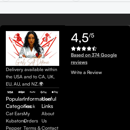
4,5
/5
Based on 374 Google
reviews
Delivery available within
Write a Review
the USA and to CA, UK,
EU, AU, and NZ.🌍
Popular
Information
Useful
Categories
Links
Track
Cat Ears
My
About
Kubatons
Orders
Us
Pepper
Terms &
Contact