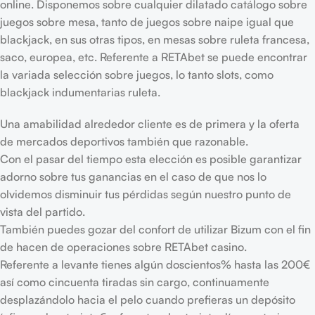
online. Disponemos sobre cualquier dilatado catálogo sobre
juegos sobre mesa, tanto de juegos sobre naipe igual que
blackjack, en sus otras tipos, en mesas sobre ruleta francesa,
saco, europea, etc. Referente a RETAbet se puede encontrar
la variada selección sobre juegos, lo tanto slots, como
blackjack indumentarias ruleta.
Una amabilidad alrededor cliente es de primera y la oferta
de mercados deportivos también que razonable.
Con el pasar del tiempo esta elección es posible garantizar
adorno sobre tus ganancias en el caso de que nos lo
olvidemos disminuir tus pérdidas según nuestro punto de
vista del partido.
También puedes gozar del confort de utilizar Bizum con el fin
de hacen de operaciones sobre RETAbet casino.
Referente a levante tienes algún doscientos% hasta las 200€
así­ como cincuenta tiradas sin cargo, continuamente
desplazándolo hacia el pelo cuando prefieras un depósito