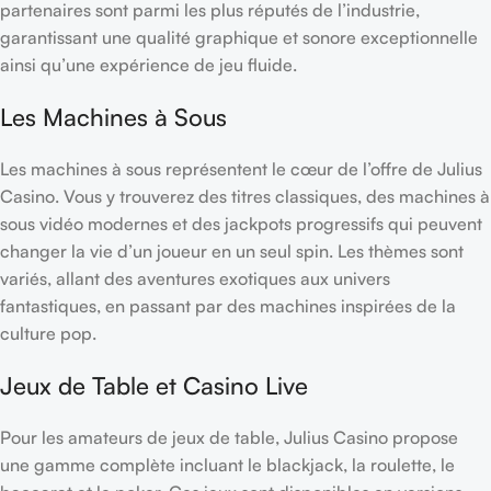
partenaires sont parmi les plus réputés de l’industrie,
garantissant une qualité graphique et sonore exceptionnelle
ainsi qu’une expérience de jeu fluide.
Les Machines à Sous
Les machines à sous représentent le cœur de l’offre de Julius
Casino. Vous y trouverez des titres classiques, des machines à
sous vidéo modernes et des jackpots progressifs qui peuvent
changer la vie d’un joueur en un seul spin. Les thèmes sont
variés, allant des aventures exotiques aux univers
fantastiques, en passant par des machines inspirées de la
culture pop.
Jeux de Table et Casino Live
Pour les amateurs de jeux de table, Julius Casino propose
une gamme complète incluant le blackjack, la roulette, le