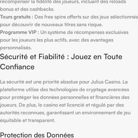
récompenser la fidélité des joueurs, incluant des reloads
bonus et des cashbacks.
Tours gratuits :
Des free spins offerts sur des jeux sélectionnés
pour découvrir de nouveaux titres sans risque.
Programme VIP :
Un système de récompenses exclusives
pour les joueurs les plus actifs, avec des avantages
personnalisés.
Sécurité et Fiabilité : Jouez en Toute
Confiance
La sécurité est une priorité absolue pour Julius Casino. La
plateforme utilise des technologies de cryptage avancées
pour protéger les données personnelles et financières des
joueurs. De plus, le casino est licencié et régulé par des
autorités reconnues, garantissant un environnement de jeu
équitable et transparent.
Protection des Données