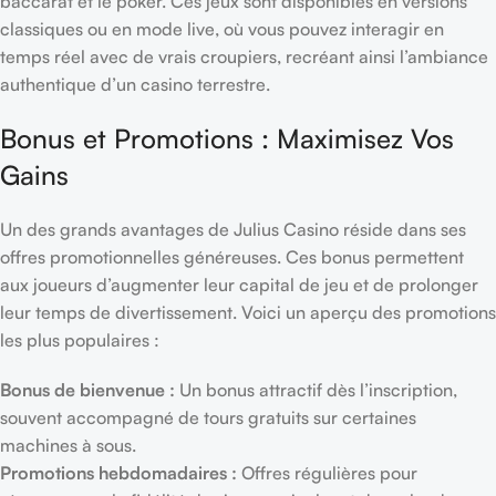
baccarat et le poker. Ces jeux sont disponibles en versions
classiques ou en mode live, où vous pouvez interagir en
temps réel avec de vrais croupiers, recréant ainsi l’ambiance
authentique d’un casino terrestre.
Bonus et Promotions : Maximisez Vos
Gains
Un des grands avantages de Julius Casino réside dans ses
offres promotionnelles généreuses. Ces bonus permettent
aux joueurs d’augmenter leur capital de jeu et de prolonger
leur temps de divertissement. Voici un aperçu des promotions
les plus populaires :
Bonus de bienvenue :
Un bonus attractif dès l’inscription,
souvent accompagné de tours gratuits sur certaines
machines à sous.
Promotions hebdomadaires :
Offres régulières pour