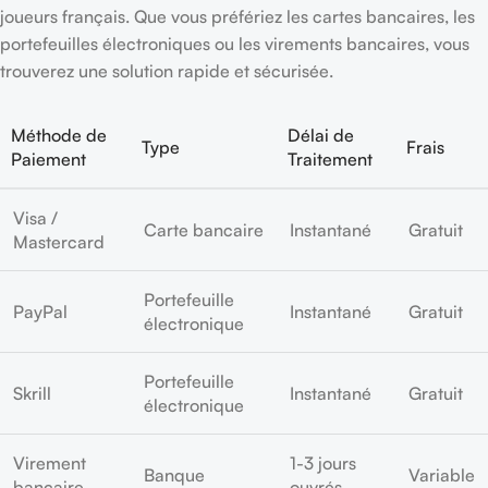
joueurs français. Que vous préfériez les cartes bancaires, les
portefeuilles électroniques ou les virements bancaires, vous
trouverez une solution rapide et sécurisée.
Méthode de
Délai de
Type
Frais
Paiement
Traitement
Visa /
Carte bancaire
Instantané
Gratuit
Mastercard
Portefeuille
PayPal
Instantané
Gratuit
électronique
Portefeuille
Skrill
Instantané
Gratuit
électronique
Virement
1-3 jours
Banque
Variable
bancaire
ouvrés