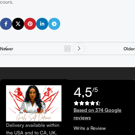
cours.
Newer
Older
4,5
/5
Based on 374 Google
reviews
Delivery available within
Write a Review
the USA and to CA, UK,