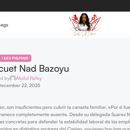
bags
! БЕЗ РУБРИКИ
cuet Nad Bazoyu
ed by
Abdul Rafay
December 22, 2025
 son insuficientes para cubrir la canasta familiar. «Por si fue
rmanece completamente ausente. Desde su delegada Suarez Na
nes concretas para defender la estabilidad laboral de los emp
dos en distintitos sectores del Casino, «quienes hoy han qu