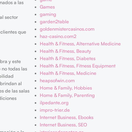
nados a las
Games
gaming
al sector
garden2table
goldenmistercasinos.com
clientes que
haz-casino.com2
Health & Fitness, Alternative Medicine
Health & Fitness, Beauty
Health & Fitness, Diabetes
bra y este
Health & Fitness, Fitness Equipment
 no todas las
Health & Fitness, Medicine
bilidad
heapsofwin.com
 brindan al
Home & Family, Hobbies
s de las salas
Home & Family, Parenting
diciones
ilpedante.org
impro-trier.de
Internet Business, Ebooks
Internet Business, SEO