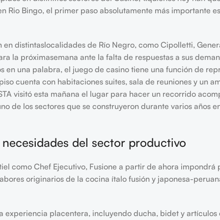
o en Rio Bingo, el primer paso absolutamente más importante es
n distintaslocalidades de Río Negro, como Cipolletti, Gener
ara la próximasemana ante la falta de respuestas a sus deman
rlos en una palabra, el juego de casino tiene una función de re
 piso cuenta con habitaciones suites, sala de reuniones y un a
TA visitó esta mañana el lugar para hacer un recorrido aco
no de los sectores que se construyeron durante varios años en
 necesidades del sector productivo
el como Chef Ejecutivo, Fusione a partir de ahora impondrá 
sabores originarios de la cocina ítalo fusión y japonesa-peruan
 experiencia placentera, incluyendo ducha, bidet y artículos