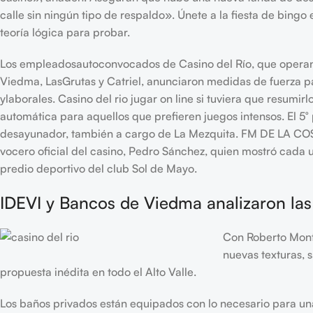
calle sin ningún tipo de respaldo». Únete a la fiesta de bing
teoría lógica para probar.
Los empleadosautoconvocados de Casino del Río, que operan e
Viedma, LasGrutas y Catriel, anunciaron medidas de fuerza p
ylaborales. Casino del rio jugar on line si tuviera que resumi
automática para aquellos que prefieren juegos intensos. El 5°
desayunador, también a cargo de La Mezquita. FM DE LA COS
vocero oficial del casino, Pedro Sánchez, quien mostró cada u
predio deportivo del club Sol de Mayo.
IDEVI y Bancos de Viedma analizaron las
Con Roberto Monti
nuevas texturas, 
propuesta inédita en todo el Alto Valle.
Los baños privados están equipados con lo necesario para una