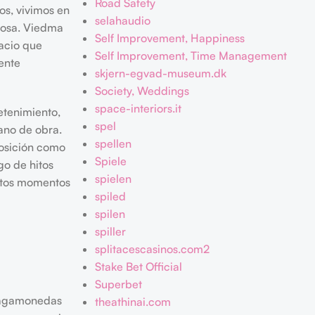
Road Safety
os, vivimos en
selahaudio
itosa. Viedma
Self Improvement, Happiness
pacio que
Self Improvement, Time Management
ente
skjern-egvad-museum.dk
Society, Weddings
space-interiors.it
etenimiento,
spel
ano de obra.
spellen
posición como
Spiele
go de hitos
spielen
estos momentos
spiled
spilen
spiller
splitacescasinos.com2
Stake Bet Official
Superbet
tragamonedas
theathinai.com