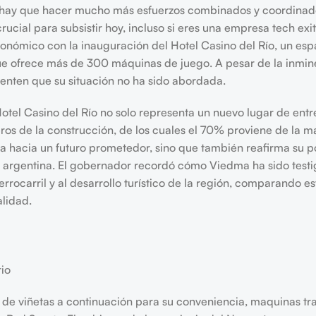
oy hay que hacer mucho más esfuerzos combinados y coordinad
ucial para subsistir hoy, incluso si eres una empresa tech ex
económico con la inauguración del Hotel Casino del Río, un es
ue ofrece más de 300 máquinas de juego. A pesar de la inmin
ienten que su situación no ha sido abordada.
otel Casino del Río no solo representa un nuevo lugar de entr
s de la construcción, de los cuales el 70% proviene de la m
za hacia un futuro prometedor, sino que también reafirma su 
ia argentina. El gobernador recordó cómo Viedma ha sido testi
ferrocarril y al desarrollo turístico de la región, comparando 
alidad.
ta de viñetas a continuación para su conveniencia, maquinas 