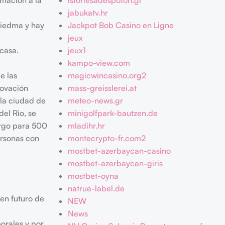
mación a la
istoriesadespoton.gr
jabukatv.hr
 Viedma y hay
Jackpot Bob Casino en Ligne
jeux
casa.
jeux1
kampo-view.com
e las
magicwincasino.org2
novación
mass-greisslerei.at
 la ciudad de
meteo-news.gr
el Rio, se
minigolfpark-bautzen.de
argo para 500
mladihr.hr
ersonas con
montecrypto-fr.com2
mostbet-azerbaycan-casino
mostbet-azerbaycan-giris
mostbet-oyna
natrue-label.de
en futuro de
NEW
News
orales y por