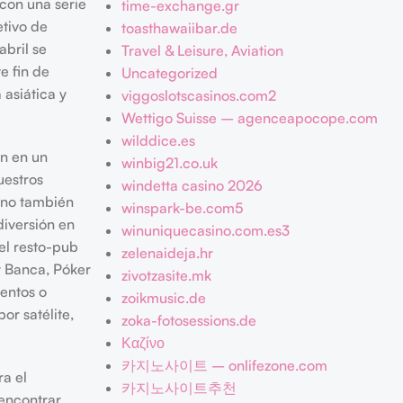
con una serie
time-exchange.gr
tivo de
toasthawaiibar.de
abril se
Travel & Leisure, Aviation
e fin de
Uncategorized
asiática y
viggoslotscasinos.com2
Wettigo Suisse – agenceapocope.com
wilddice.es
ón en un
winbig21.co.uk
uestros
windetta casino 2026
sino también
winspark-be.com5
diversión en
winuniquecasino.com.es3
del resto-pub
zelenaideja.hr
y Banca, Póker
zivotzasite.mk
uentos o
zoikmusic.de
or satélite,
zoka-fotosessions.de
Καζίνο
카지노사이트 – onlifezone.com
ra el
카지노사이트추천
 encontrar