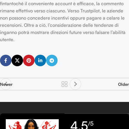
fintantoché il conveniente account è efficace, la commento
rimane effettivo verso ciascuno. Verso Trustpilot, le aziende
non possono concedere incentivi oppure pagare a celare le
recensioni. Oltre a ciò, l’considerazione delle tendenze di
inganno potrà mostrare direzioni future verso falsare l’abilità
utente.
Newer
Older
4,5
/5