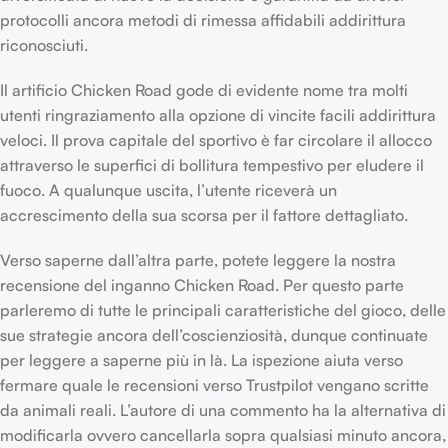
protocolli ancora metodi di rimessa affidabili addirittura
riconosciuti.
Il artificio Chicken Road gode di evidente nome tra molti
utenti ringraziamento alla opzione di vincite facili addirittura
veloci. Il prova capitale del sportivo è far circolare il allocco
attraverso le superfici di bollitura tempestivo per eludere il
fuoco. A qualunque uscita, l’utente riceverà un
accrescimento della sua scorsa per il fattore dettagliato.
Verso saperne dall’altra parte, potete leggere la nostra
recensione del inganno Chicken Road. Per questo parte
parleremo di tutte le principali caratteristiche del gioco, delle
sue strategie ancora dell’coscienziosità, dunque continuate
per leggere a saperne più in là. La ispezione aiuta verso
fermare quale le recensioni verso Trustpilot vengano scritte
da animali reali. L’autore di una commento ha la alternativa di
modificarla ovvero cancellarla sopra qualsiasi minuto ancora,