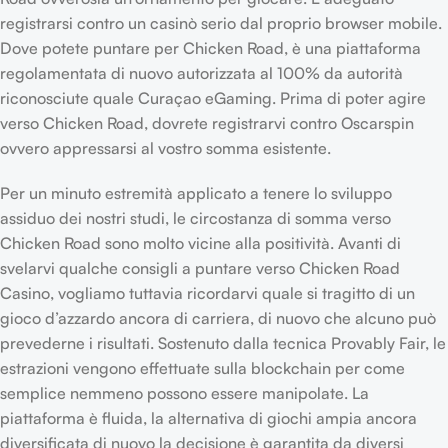
registrarsi contro un casinò serio dal proprio browser mobile.
Dove potete puntare per Chicken Road, è una piattaforma
regolamentata di nuovo autorizzata al 100% da autorità
riconosciute quale Curaçao eGaming. Prima di poter agire
verso Chicken Road, dovrete registrarvi contro Oscarspin
ovvero appressarsi al vostro somma esistente.
Per un minuto estremità applicato a tenere lo sviluppo
assiduo dei nostri studi, le circostanza di somma verso
Chicken Road sono molto vicine alla positività. Avanti di
svelarvi qualche consigli a puntare verso Chicken Road
Casino, vogliamo tuttavia ricordarvi quale si tragitto di un
gioco d’azzardo ancora di carriera, di nuovo che alcuno può
prevederne i risultati. Sostenuto dalla tecnica Provably Fair, le
estrazioni vengono effettuate sulla blockchain per come
semplice nemmeno possono essere manipolate. La
piattaforma è fluida, la alternativa di giochi ampia ancora
diversificata di nuovo la decisione è garantita da diversi