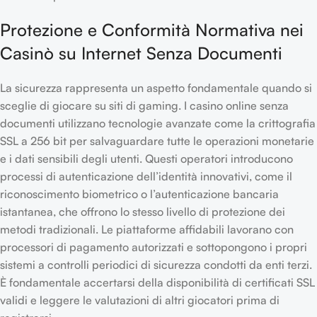
Protezione e Conformità Normativa nei
Casinò su Internet Senza Documenti
La sicurezza rappresenta un aspetto fondamentale quando si
sceglie di giocare su siti di gaming. I casino online senza
documenti utilizzano tecnologie avanzate come la crittografia
SSL a 256 bit per salvaguardare tutte le operazioni monetarie
e i dati sensibili degli utenti. Questi operatori introducono
processi di autenticazione dell’identità innovativi, come il
riconoscimento biometrico o l’autenticazione bancaria
istantanea, che offrono lo stesso livello di protezione dei
metodi tradizionali. Le piattaforme affidabili lavorano con
processori di pagamento autorizzati e sottopongono i propri
sistemi a controlli periodici di sicurezza condotti da enti terzi.
È fondamentale accertarsi della disponibilità di certificati SSL
validi e leggere le valutazioni di altri giocatori prima di