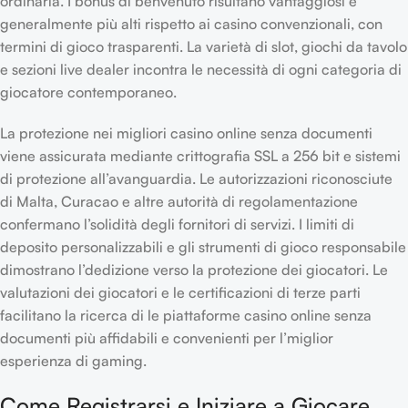
ordinaria. I bonus di benvenuto risultano vantaggiosi e
generalmente più alti rispetto ai casino convenzionali, con
termini di gioco trasparenti. La varietà di slot, giochi da tavolo
e sezioni live dealer incontra le necessità di ogni categoria di
giocatore contemporaneo.
La protezione nei migliori casino online senza documenti
viene assicurata mediante crittografia SSL a 256 bit e sistemi
di protezione all’avanguardia. Le autorizzazioni riconosciute
di Malta, Curacao e altre autorità di regolamentazione
confermano l’solidità degli fornitori di servizi. I limiti di
deposito personalizzabili e gli strumenti di gioco responsabile
dimostrano l’dedizione verso la protezione dei giocatori. Le
valutazioni dei giocatori e le certificazioni di terze parti
facilitano la ricerca di le piattaforme casino online senza
documenti più affidabili e convenienti per l’miglior
esperienza di gaming.
Come Registrarsi e Iniziare a Giocare