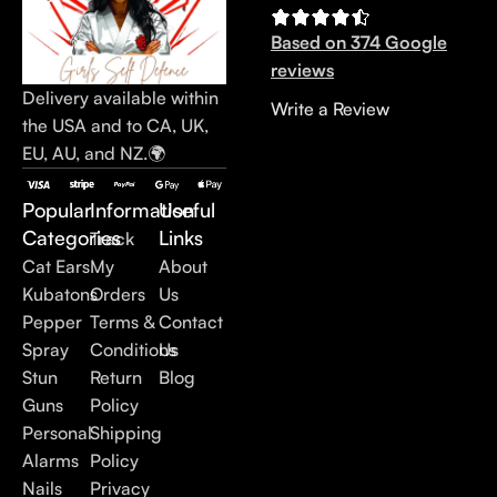
Based on 374 Google
reviews
Delivery available within
Write a Review
the USA and to CA, UK,
EU, AU, and NZ.🌍
Popular
Information
Useful
Categories
Links
Track
Cat Ears
My
About
Kubatons
Orders
Us
Pepper
Terms &
Contact
Spray
Conditions
Us
Stun
Return
Blog
Guns
Policy
Personal
Shipping
Alarms
Policy
Nails
Privacy