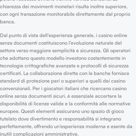
chiarezza dei movimenti monetari risulta inoltre superiore,
con ogni transazione monitorabile direttamente dal proprio
banca.
Dal punto di vista dell’esperienza generale, i casino online
senza documenti costituiscono l’evoluzione naturale del
settore verso maggiore semplicità e sicurezza. Gli operatori
che adottano questo modello investono costantemente in
tecnologie crittografiche avanzate e protocolli di sicurezza
certificati. La collaborazione diretta con le banche fornisce
standard di protezione pari o superiori a quelli dei casino
convenzionali. Per i giocatori italiani che ricercano casino
online senza documenti sicuri, è essenziale accertare la
disponibilità di licenze valide e la conformità alle normative
europee. Questi elementi assicurano uno spazio di gioco
tutelato dove divertimento e responsabilità si integrano
perfettamente, offrendo un’esperienza moderna e esente da
inutili complicazioni amministrative.