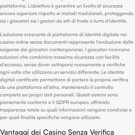
piattaforme. L’obiettivo è garantire un livello di sicurezza
ancora superiore rispetto ai metodi tradizionali, proteggendo
sia i giocatori sia i gestori da atti di frode o furto d’identità.
L’adozione crescente di piattaforme di identità digitale nei
casino online senza documenti rappresenta l’evoluzione delle
esigenze dei giocatori contemporanei. I giocatori ricercano
soluzioni che combinino massima sicurezza con facilità
d’accesso, senza dover sottoporsi nuovamente a verifiche
ogni volta che utilizzano un servizio differente. Le identità
digitali certificate permettono di portare la propria verifica
da una piattaforma all’altra, mantenendo il controllo
completo sui propri dati personali. Questi sistemi sono
pienamente conformi a il GDPR europeo, offrendo
trasparenza totale su quali informazioni vengono condivise e
per quali finalità specifiche vengono utilizzate.
Vantaggi dei Casino Senza Verifica