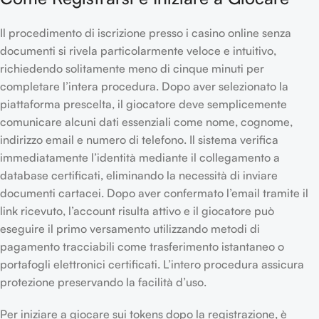
Il procedimento di iscrizione presso i casino online senza
documenti si rivela particolarmente veloce e intuitivo,
richiedendo solitamente meno di cinque minuti per
completare l’intera procedura. Dopo aver selezionato la
piattaforma prescelta, il giocatore deve semplicemente
comunicare alcuni dati essenziali come nome, cognome,
indirizzo email e numero di telefono. Il sistema verifica
immediatamente l’identità mediante il collegamento a
database certificati, eliminando la necessità di inviare
documenti cartacei. Dopo aver confermato l’email tramite il
link ricevuto, l’account risulta attivo e il giocatore può
eseguire il primo versamento utilizzando metodi di
pagamento tracciabili come trasferimento istantaneo o
portafogli elettronici certificati. L’intero procedura assicura
protezione preservando la facilità d’uso.
Per iniziare a giocare sui tokens dopo la registrazione, è