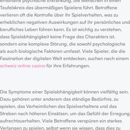
ernsthafte psychische Erkrankung, die Menschen in einen
Teufelskreis des übermäßigen Spielens führt. Betroffene
verlieren oft die Kontrolle über ihr Spielverhalten, was zu
erheblichen negativen Auswirkungen auf ihr persönliches und
berufliches Leben führen kann. Es ist wichtig zu verstehen,
dass Spielabhängigkeit keine Frage des Charakters ist,
sondern eine komplexe Störung, die sowohl psychologische
als auch biologische Faktoren umfasst. Viele Spieler, die die
Faszination der digitalen Welt entdecken, suchen nach einem
schweiz online casino
für ihre Erfahrungen.
Die Symptome einer Spielabhängigkeit können vielfältig sein.
Dazu gehören unter anderem das ständige Bedürfnis, zu
spielen, das Verheimlichen des Spielverhaltens und das
Streben nach höheren Einsätzen, um das Gefühl der Erregung
aufrechtzuerhalten. Viele Betroffene verspüren ein starkes
Verlangen zu spielen, selbst wenn sie wissen, dass dies zu