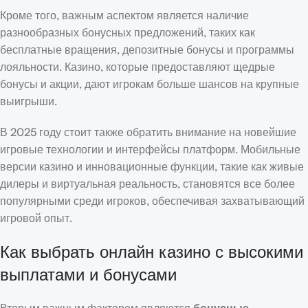
Кроме того, важным аспектом является наличие
разнообразных бонусных предложений, таких как
бесплатные вращения, депозитные бонусы и программы
лояльности. Казино, которые предоставляют щедрые
бонусы и акции, дают игрокам больше шансов на крупные
выигрыши.
В 2025 году стоит также обратить внимание на новейшие
игровые технологии и интерфейсы платформ. Мобильные
версии казино и инновационные функции, такие как живые
дилеры и виртуальная реальность, становятся все более
популярными среди игроков, обеспечивая захватывающий
игровой опыт.
Как выбрать онлайн казино с высокими
выплатами и бонусами