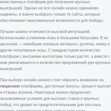
качественных платформ для получения крупных
выигрышей. Однако не все онлайн казино одинаково
надежны, и важно выбирать только те сайты, которые
обеспечивают максимальные возможности для победы.
Лучшие казино отличаются высокой репутацией,
безопасными условиями игры и большими бонусами. В их
арсенале – новейшие игровые автоматы, рулетка, покер и
другие популярные игры. С каждым годом количество
платформ с высокими выплатами только растет, а вместе с
ним увеличивается и количество предложений для крупных
выигрышей.
При выборе онлайн казино стоит обратить внимание на
лицензию
платформы, доступные бонусы, процент выплат
и отзывы игроков. Некоторые казино предлагают
эксклюзивные условия для высоких ставок и крупных
побед, что делает их предпочтительными для опытных
игроков, стремящихся к большим выигрышам.