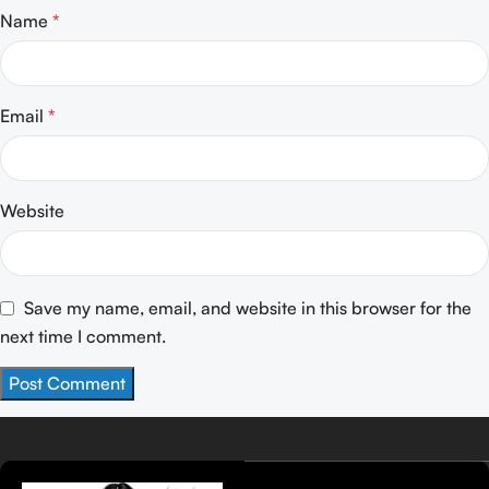
Name
*
Email
*
Website
Save my name, email, and website in this browser for the
next time I comment.