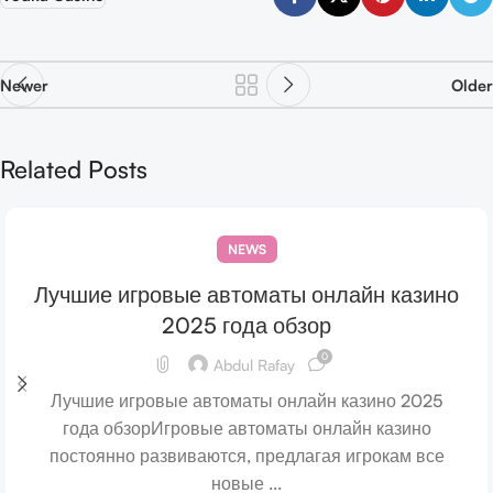
Newer
Older
Related Posts
NEWS
Лучшие игровые автоматы онлайн казино
2025 года обзор
0
Abdul Rafay
Лучшие игровые автоматы онлайн казино 2025
года обзорИгровые автоматы онлайн казино
постоянно развиваются, предлагая игрокам все
новые ...