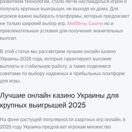
развитием технологий, стало легче наслаждаться игрой и
получать крупные выигрыши, не выходя из дома. Для
игроков важно выбирать платформы, которые предлагают
не только широкий выбор игр,
MellStroy Casino
но и
привлекательные условия для получения значительных
выплат.
В этой статье мы рассмотрим лучшие онлайн казино
Украины 2025 года, которые гарантируют высокие
выплаты и стабильную работу, а также поделимся
советами по выбору надежных и прибыльных платформ
для игры.
Лучшие онлайн казино Украины для
крупных выигрышей 2025
На фоне растущей популярности азартных игр онлайн, в
2025 году Украина предлагает игрокам множество