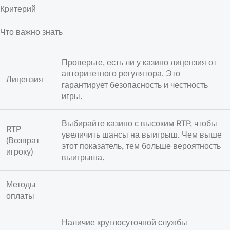
Критерий
Что важно знать
Проверьте, есть ли у казино лицензия от
авторитетного регулятора. Это
Лицензия
гарантирует безопасность и честность
игры.
Выбирайте казино с высоким RTP, чтобы
RTP
увеличить шансы на выигрыш. Чем выше
(Возврат
этот показатель, тем больше вероятность
игроку)
выигрыша.
Методы
оплаты
Наличие круглосуточной службы