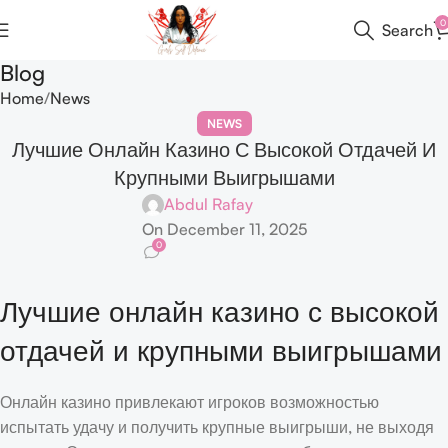
0
Search
Blog
Home
News
NEWS
Лучшие Онлайн Казино С Высокой Отдачей И
Крупными Выигрышами
Abdul Rafay
On December 11, 2025
0
Лучшие онлайн казино с высокой
отдачей и крупными выигрышами
Онлайн казино привлекают игроков возможностью
испытать удачу и получить крупные выигрыши, не выходя