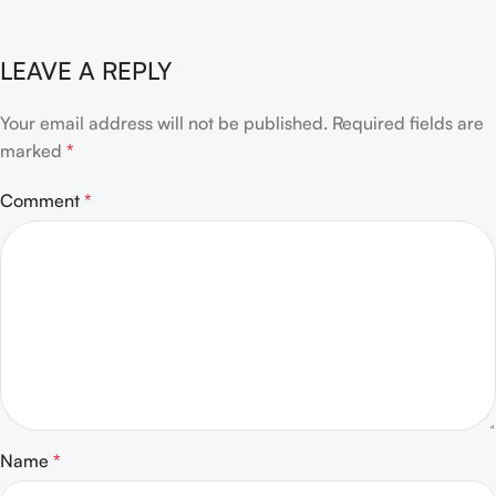
LEAVE A REPLY
Your email address will not be published.
Required fields are
marked
*
Comment
*
Name
*