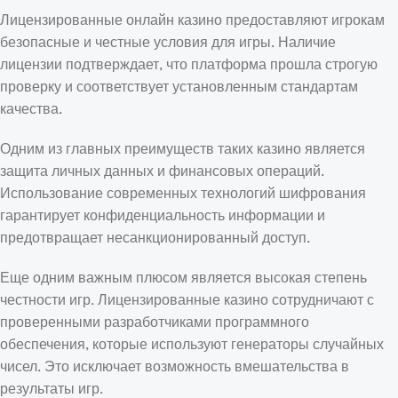
Лицензированные онлайн казино предоставляют игрокам
безопасные и честные условия для игры. Наличие
лицензии подтверждает, что платформа прошла строгую
проверку и соответствует установленным стандартам
качества.
Одним из главных преимуществ таких казино является
защита личных данных и финансовых операций.
Использование современных технологий шифрования
гарантирует конфиденциальность информации и
предотвращает несанкционированный доступ.
Еще одним важным плюсом является высокая степень
честности игр. Лицензированные казино сотрудничают с
проверенными разработчиками программного
обеспечения, которые используют генераторы случайных
чисел. Это исключает возможность вмешательства в
результаты игр.