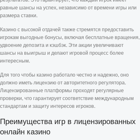
равные шансы на успех, независимо от времени игры или
размера ставки.
Казино с высокой отдачей также стремятся предоставить
игрокам выгодные бонусы, включая бесплатные вращения,
удвоение депозита и кэшбэк. Эти акции увеличивают
шансы на выигрыш и делают игровой процесс более
интересным.
Для того чтобы казино работало честно и надежно, оно
должно иметь лицензию от авторитетного регулятора.
Лицензированные платформы проходят регулярные
проверки, что гарантирует соответствие международным
стандартам и защиту интересов игроков.
Преимущества игр в лицензированных
онлайн казино