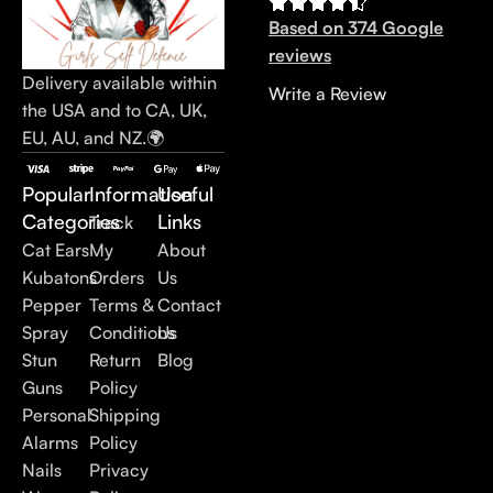
Based on 374 Google
reviews
Delivery available within
Write a Review
the USA and to CA, UK,
EU, AU, and NZ.🌍
Popular
Information
Useful
Categories
Links
Track
Cat Ears
My
About
Kubatons
Orders
Us
Pepper
Terms &
Contact
Spray
Conditions
Us
Stun
Return
Blog
Guns
Policy
Personal
Shipping
Alarms
Policy
Nails
Privacy