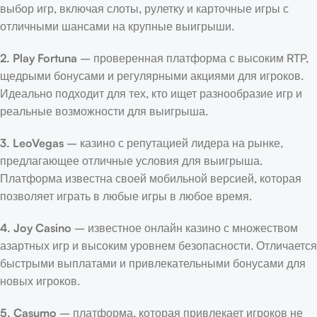
выбор игр, включая слоты, рулетку и карточные игры с
отличными шансами на крупные выигрыши.
2. Play Fortuna
– проверенная платформа с высоким RTP,
щедрыми бонусами и регулярными акциями для игроков.
Идеально подходит для тех, кто ищет разнообразие игр и
реальные возможности для выигрыша.
3. LeoVegas
– казино с репутацией лидера на рынке,
предлагающее отличные условия для выигрыша.
Платформа известна своей мобильной версией, которая
позволяет играть в любые игры в любое время.
4. Joy Casino
– известное онлайн казино с множеством
азартных игр и высоким уровнем безопасности. Отличается
быстрыми выплатами и привлекательными бонусами для
новых игроков.
5. Casumo
– платформа, которая привлекает игроков не