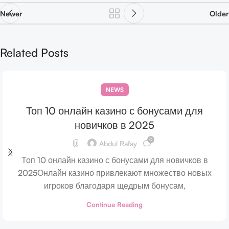
Newer
Older
Related Posts
NEWS
Топ 10 онлайн казино с бонусами для
новичков в 2025
0
Abdul Rafay
Топ 10 онлайн казино с бонусами для новичков в
2025Онлайн казино привлекают множество новых
игроков благодаря щедрым бонусам,
Continue Reading