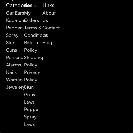
Categories
Links
Track
Cat Ears
My
About
Kubatons
Orders
Us
Pepper
Terms &
Contact
Spray
Conditions
Us
Stun
Return
Blog
Guns
Policy
Personal
Shipping
Alarms
Policy
Nails
Privacy
Women
Policy
Jewelery
Stun
Guns
Laws
Pepper
Spray
Laws