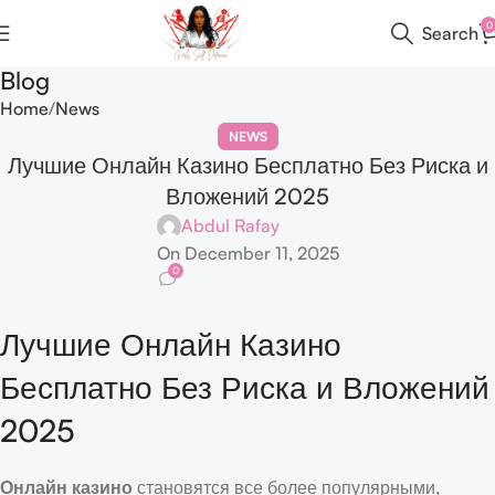
0
Search
Blog
Home
News
NEWS
Лучшие Онлайн Казино Бесплатно Без Риска и
Вложений 2025
Abdul Rafay
On December 11, 2025
0
Лучшие Онлайн Казино
Бесплатно Без Риска и Вложений
2025
Онлайн казино
становятся все более популярными,