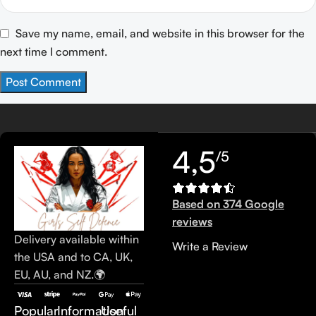
Save my name, email, and website in this browser for the
next time I comment.
4,5
/5
Based on 374 Google
reviews
Delivery available within
Write a Review
the USA and to CA, UK,
EU, AU, and NZ.🌍
Popular
Information
Useful