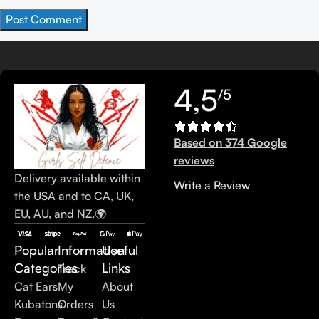
4,5
/5
Based on 374 Google
reviews
Delivery available within
Write a Review
the USA and to CA, UK,
EU, AU, and NZ.🌍
Popular
Information
Useful
Categories
Links
Track
Cat Ears
My
About
Kubatons
Orders
Us