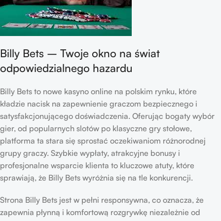
Billy Bets – Twoje okno na świat
odpowiedzialnego hazardu
Billy Bets to nowe kasyno online na polskim rynku, które
kładzie nacisk na zapewnienie graczom bezpiecznego i
satysfakcjonującego doświadczenia. Oferując bogaty wybór
gier, od popularnych slotów po klasyczne gry stołowe,
platforma ta stara się sprostać oczekiwaniom różnorodnej
grupy graczy. Szybkie wypłaty, atrakcyjne bonusy i
profesjonalne wsparcie klienta to kluczowe atuty, które
sprawiają, że Billy Bets wyróżnia się na tle konkurencji.
Strona Billy Bets jest w pełni responsywna, co oznacza, że
zapewnia płynną i komfortową rozgrywkę niezależnie od